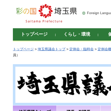
彩の国 埼玉県
Foreign Langu
トップページ
くらし・環境
トップページ
>
埼玉県議会トップ
>
定例会・臨時会
>
定例会
員）