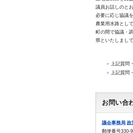
議員お話しのと
必要に応じ協議
農業用水路とし
町の間で協議・
県といたしまし
上記質問
上記質問
お問い合
議会事務局
政
郵便番号330