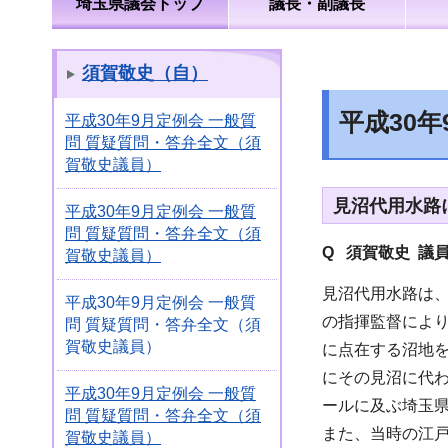
埼玉県議会トップ
議長・副議長
須賀敬史（自）
平成30
平成30年9月定例会 一般質
問 質疑質問・答弁全文（須
賀敬史議員）
見沼代用水路
平成30年9月定例会 一般質
問 質疑質問・答弁全文（須
Q 須賀敬史 議
賀敬史議員）
見沼代用水路は、
平成30年9月定例会 一般質
の指揮監督により
問 質疑質問・答弁全文（須
賀敬史議員）
に点在する沼地
にその見沼に代わ
平成30年9月定例会 一般質
ールに及ぶ埼玉
問 質疑質問・答弁全文（須
また、当時の江戸
賀敬史議員）