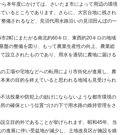
度から本年度にかけては、さいたま市によって周辺の環境
れているところであります。さらに、大宮台地に残され
て整備されるなど、見沼代用水路沿いの見沼田んぼの一
市2町にまたがる南北約60キロ、東西約20キロの地域
の基盤の整備を図り、もって農業生産性の向上、農業総
して設立されたものであり、用水を適切に農地に届ける
地の工場や宅地などへの転用により市街化が進展し、農
水本来の目的を終えていると思われる地域も見受けられ
の不法投棄や防犯上の妨げにならないような都市環境の
場所の確保という位置づけの下で用水路の維持管理をさ
。
設立目的外であることが挙げられます。昭和45年、当
化の進展に伴い受益地が減少し、土地改良区が施設を維