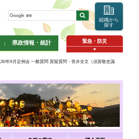
組織から
探す
緊急・防災
県政情報・統計
成30年9月定例会 一般質問 質疑質問・答弁全文（須賀敬史議