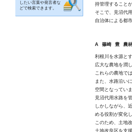
したい言葉や発言者な
持管理すること
どで検索できます。
そこで、見沼代
自治体による都
A 篠崎 豊 農
利根川を水源とす
広大な農地を潤
これらの農地で
また、水路沿い
空間となってい
見沼代用水路を
しかしながら、
める役割が変化
このため、土地
土地改良区を支