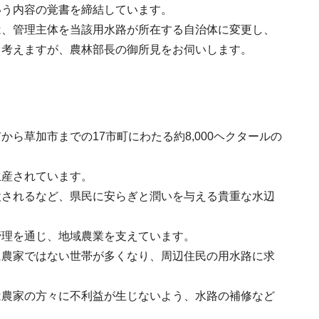
いう内容の覚書を締結しています。
は、管理主体を当該用水路が所在する自治体に変更し、
と考えますが、農林部長の御所見をお伺いします。
ら草加市までの17市町にわたる約8,000ヘクタールの
生産されています。
設されるなど、県民に安らぎと潤いを与える貴重な水辺
管理を通じ、地域農業を支えています。
に農家ではない世帯が多くなり、周辺住民の用水路に求
は農家の方々に不利益が生じないよう、水路の補修など