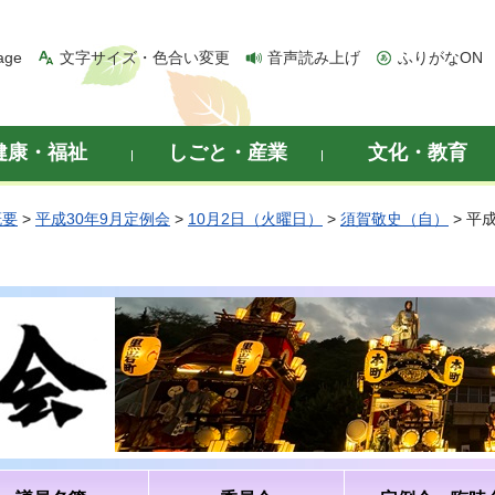
age
文字サイズ・色合い変更
音声読み上げ
ふりがなON
健康・福祉
しごと・産業
文化・教育
概要
>
平成30年9月定例会
>
10月2日（火曜日）
>
須賀敬史（自）
> 平