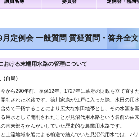
議員名簿
委員会
定例会・臨時
年9月定例会 一般質問 質疑質問・答弁全
における末端用水路の管理について
員（自民
）
今から290年前、享保12年、1727年に幕府の財政を立て直
開削された水路です。徳川家康が江戸に入った際、水田の用水
を含めて干拓することにより広大な水田地帯とし、その水源を新
る用水として開削されたことが見沼代用水路という名前の由来で
県の南東部をかんがいしていた歴史的な農業用水路です。
と上流地域を船による輸送で結んでいた見沼代用水では、パナ