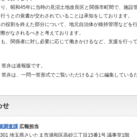
おり、昭和45年に当時の見沼土地改良区と関係市町間で、施設
を行うとの覚書が交わされていることは承知をしております。
ての役割を終えた部分について、地元自治体が維持管理などを
調整がなされるべきと考えております。
ても、関係者に対し必要に応じて働きかけるなど、支援を行っ
・答弁は速報版です。
・答弁は、一問一答形式でご覧いただけるように編集している
わせ
策調査課
広報担当
-9301 埼玉県さいたま市浦和区高砂三丁目15番1号 議事堂1階