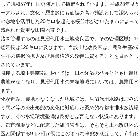
して昭和57年に国史跡として指定されています。平成28年
ューアルされ、文化・歴史的にも価値の高い施設として認めら
路の敷地を活用した20キロを超える桜並木がさいたま市によっ
に残された貴重な田園地帯です。
路を管理するのは見沼代用水土地改良区で、その管理区域は15
総延長は126キロに及びます。当該土地改良区は、農業生産
業生産の選択的拡大及び農業構造の改善に資することを目的と
をされています。
に隣接する埼玉県南部においては、日本経済の発展とともに農
き農地がなくなり、見沼代用水の末端地域においては、農業用
います。
街化が進み、農地がなくなった地域では、見沼代用水路はごみ
伴う雨水等の流出形態の変化に対応した緊急的な都市排水放流
ますが、その水辺環境整備は良好とは言えない状況にあります
は、都市環境などに配慮した維持管理は、そもそも土地改良区の
良区と関係する9市2町が既にこのような事態を想定して、市街