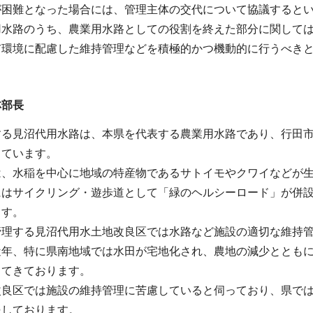
が困難となった場合には、管理主体の交代について協議すると
用水路のうち、農業用水路としての役割を終えた部分に関して
市環境に配慮した維持管理などを積極的かつ機動的に行うべき
林部長
る見沼代用水路は、本県を代表する農業用水路であり、行田市か
しています。
は、水稲を中心に地域の特産物であるサトイモやクワイなどが
にはサイクリング・遊歩道として「緑のヘルシーロード」が併
ます。
管理する見沼代用水土地改良区では水路など施設の適切な維持
近年、特に県南地域では水田が宅地化され、農地の減少ととも
してきております。
改良区では施設の維持管理に苦慮していると伺っており、県で
援しております。