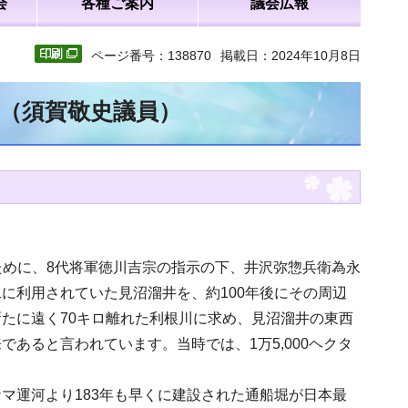
会
各種ご案内
議会広報
ページ番号：138870
掲載日：2024年10月8日
文（須賀敬史議員）
すために、8代将軍徳川吉宗の指示の下、井沢弥惣兵衛為永
に利用されていた見沼溜井を、約100年後にその周辺
たに遠く70キロ離れた利根川に求め、見沼溜井の東西
あると言われています。当時では、1万5,000ヘクタ
マ運河より183年も早くに建設された通船堀が日本最