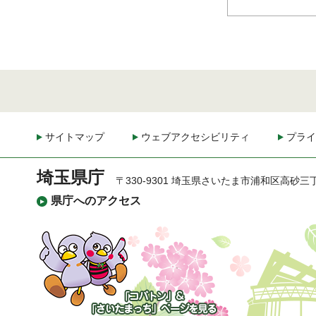
サイトマップ
ウェブアクセシビリティ
プライ
埼玉県庁
〒330-9301 埼玉県さいたま市浦和区高砂三
県庁へのアクセス
「コバトン」&「さいた