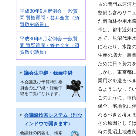
古の閘門式運河と
平成30年9月定例会 一般質
整備も含めリニ
問 質疑質問・答弁全文（須
た斜面林や用水
賀敬史議員）
帯は、都市近郊
さて、見沼代用水
平成30年9月定例会 一般質
問 質疑質問・答弁全文（須
にわたり、水路の
賀敬史議員）
生産の増大、農
ために日々努力
しかし、東京都
議会生中継・録画中継
業用水を送るべ
本会議及び予算特別委
員会の生中継・録画中
るようになって
継をご覧になれます。
このように、市
保全、宅地化に
れるべきと考え
会議録検索システム（別ウ
その原因として
ィンドウで開きます）
時の見沼土地改
会議録の内容を、検索