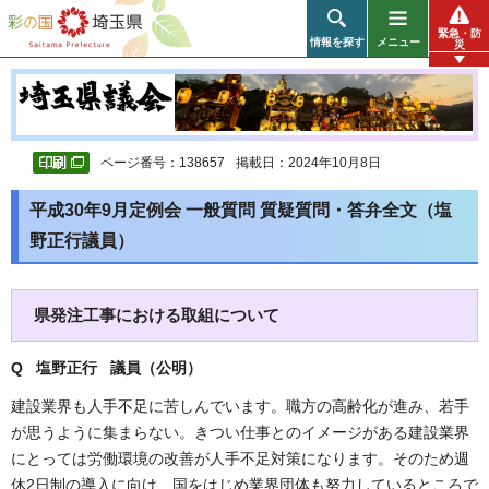
彩の国 埼玉県
緊急・防
情報を探す
メニュー
災
ページ番号：138657
掲載日：2024年10月8日
平成30年9月定例会 一般質問 質疑質問・答弁全文（塩
野正行議員）
県発注工事における取組について
Q 塩野正行 議員（公明
）
建設業界も人手不足に苦しんでいます。職方の高齢化が進み、若手
が思うように集まらない。きつい仕事とのイメージがある建設業界
にとっては労働環境の改善が人手不足対策になります。そのため週
休2日制の導入に向け、国をはじめ業界団体も努力しているところで