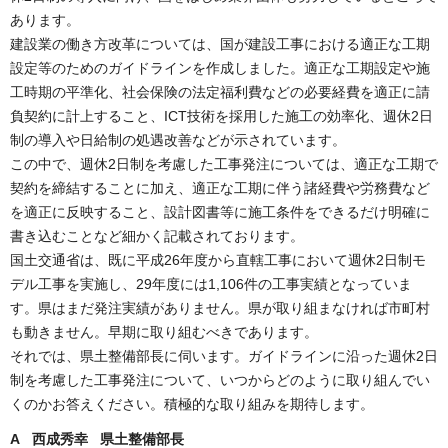
あります。
建設業の働き方改革については、国が建設工事における適正な工期
設定等のためのガイドラインを作成しました。適正な工期設定や施
工時期の平準化、社会保険の法定福利費などの必要経費を適正に請
負契約に計上すること、ICT技術を採用した施工の効率化、週休2日
制の導入や日給制の処遇改善などが示されています。
この中で、週休2日制を考慮した工事発注については、適正な工期で
契約を締結することに加え、適正な工期に伴う諸経費や労務費など
を適正に反映すること、設計図書等に施工条件をできるだけ明確に
書き込むことなど細かく記載されております。
国土交通省は、既に平成26年度から直轄工事において週休2日制モ
デル工事を実施し、29年度には1,106件の工事実績となっていま
す。県はまだ発注実績がありません。県が取り組まなければ市町村
も動きません。早期に取り組むべきであります。
それでは、県土整備部長に伺います。ガイドラインに沿った週休2日
制を考慮した工事発注について、いつからどのように取り組んでい
くのかお答えください。積極的な取り組みを期待します。
A 西成秀幸 県土整備部長