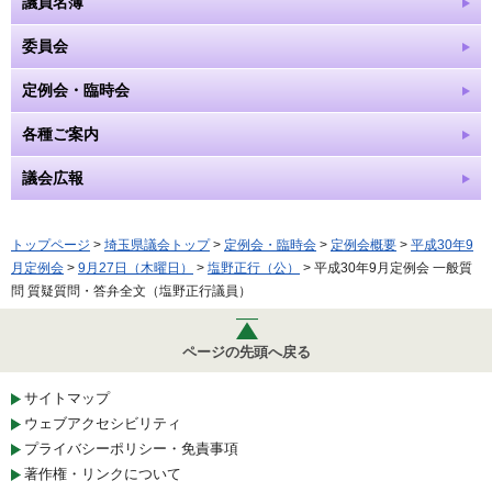
議員名簿
委員会
定例会・臨時会
各種ご案内
議会広報
トップページ
>
埼玉県議会トップ
>
定例会・臨時会
>
定例会概要
>
平成30年9
月定例会
>
9月27日（木曜日）
>
塩野正行（公）
> 平成30年9月定例会 一般質
問 質疑質問・答弁全文（塩野正行議員）
ページの先頭へ戻る
サイトマップ
ウェブアクセシビリティ
プライバシーポリシー・免責事項
著作権・リンクについて