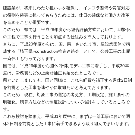
建設業が、将来にわたり担い手を確保し、インフラ整備や災害対応
の役割を確実に担ってもらうためには、休日の確保など働き方改革
を進めることが重要です。
このため、県では、平成28年度から総合評価方式において、4週8休
の工程で工事を行うことを加点する仕組みを導入しております。
さらに、平成29年度からは、国、県、さいたま市、建設業団体で構
成する「埼玉県i-construction推進連絡会」として、公共工事の土曜
一斉休工も行っております。
国では、平成26年度から週休2日制モデル工事に着手し、平成30年
度は、労務費などの上乗せ補正も始めたところです。
県といたしましても、国と同様に、これら経費を補正する週休2日制
を前提とした工事を速やかに取組たいと考えております。
このため、現在、対象工事の選定の考え方、工期設定、施工条件の
明確化、積算方法などの制度設計について検討をしているところで
す。
これら検討を踏まえ、平成31年度中に、まずは一部工事において週
休2日制を前提とした工事に着手できるよう取り組んでまいります。