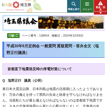
彩の国 埼玉県
緊急・防
情報を探す
メニュー
災
ページ番号：138654
掲載日：2024年10月8日
平成30年9月定例会 一般質問 質疑質問・答弁全文（塩
野正行議員）
首都直下地震発災時の停電対策について
Q 塩野正行 議員（公明
）
東日本大震災以降、日本列島は地震の活発期に入ったようでありま
す。万全の備えを持って県民の生命と財産を守らなければなりませ
ん。当面私たちが最も備えなければならないのは首都直下地震です
が、さきの北海道地震から新たな心配が生じました。北海道の全