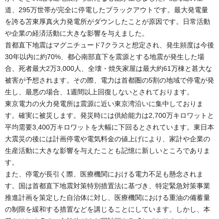
道、295万世帯が完全に停電したブラックアウトです。最大発電量
を誇る苫東厚真火力発電所がダウンしたことが原因です。日常活動
や企業の経済活動に大きな影響を与えました。
首都直下地震はマグニチュード7クラスと想定され、発生頻度は今後
30年以内に約70%、都心南部直下を震源とする地震が発生した場
合、死者最大2万3,000人、全壊・焼失家屋は最大約61万棟と甚大な
被害が予想されます。その際、電力は首都圏の5割の地域で停電が発
生し、最悪の場合、1週間以上回復しないとされております。
東京電力の火力発電所は震源に近い東京湾沿いに集中しておりま
す。確実に被災します。発災時には供給能力は2,700万キロワットと
平均需要3,400万キロワットを大幅に下回るとされています。東日本
大震災の後には計画停電や電気料金の値上げにより、家計や企業の
生産活動に大きな影響を与えたことも記憶に新しいところでありま
す。
また、停電が長引く際、医療機関における電力不足も懸念されま
す。国は首都直下地震対策特別措置法に基づき、特定緊急対策事業
推進計画を策定した自治体に対し、医療機関における重油の備蓄量
の制限を緩和する措置などを講じることにしています。しかし、本