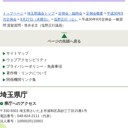
トップページ
>
埼玉県議会トップ
>
定例会・臨時会
>
定例会概要
>
平成30年9
月定例会
>
9月27日（木曜日）
>
塩野正行（公）
> 平成30年9月定例会 一般質
問 質疑質問・答弁全文（塩野正行議員）
ページの先頭へ戻る
サイトマップ
ウェブアクセシビリティ
プライバシーポリシー・免責事項
著作権・リンクについて
関係機関リンク集
埼玉県庁
県庁へのアクセス
〒330-9301 埼玉県さいたま市浦和区高砂三丁目15番1号
電話番号：048-824-2111（代表）
法人番号：1000020110001