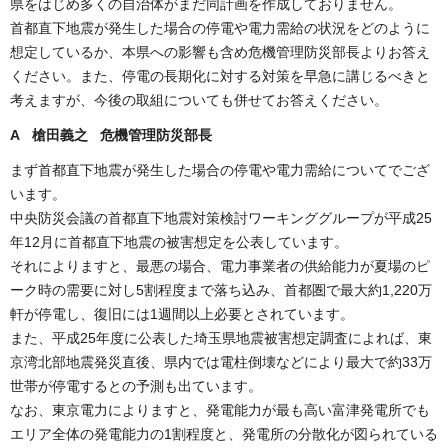
県をはじめ多くの自治体がまだ同計画を作成しておりません。
首都直下地震が発生した場合の停電や電力需給の状況をどのように
想定しているか、本県への影響も含め危機管理防災部長よりお答え
ください。また、停電の長期化に対する対策を早急に講じるべきと
考えますが、今後の取組についても併せてお答えください。
A 槍田義之 危機管理防災部長
まず首都直下地震が発生した場合の停電や電力需給についてでござ
います。
中央防災会議の首都直下地震対策検討ワーキンググループが平成25
年12月に首都直下地震の被害想定を公表しています。
それによりますと、最悪の場合、電力事業者の供給能力が夏場のピ
ーク時の需要に対し5割程度まで落ち込み、首都圏で最大約1,220万
軒が停電し、復旧には1週間以上必要とされています。
また、平成25年度に公表した埼玉県地震被害想定調査によれば、東
京湾北部地震発災直後、県内では電柱倒壊などにより最大で約33万
世帯が停電するとの予測も出ています。
なお、東京電力によりますと、発電能力が最も高い富津発電所でも
エリア全体の発電能力の1割程度と、発電所の分散化が図られている