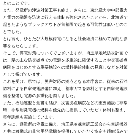
とのことです。
また、発電所の津波対策工事も終え、さらに、東北電力や中部電力
と電力の融通を迅速に行える体制も強化されたことから、北海道で
起きたようなブラックアウトが首都圏で起きる可能性は低いとのこ
とでした。
とは言え、ひとたび大規模停電になると社会経済に極めて深刻な影
響をもたらします。
そこで、停電対策についてでございますが、埼玉県地域防災計画で
は、県の主な防災拠点での電源を多重的に確保することや災害拠点
病院をはじめとする重要施設への燃料供給体制の見直しなどを対策
として掲げています。
これを受け、県では、災害対応の拠点となる本庁舎に、従来の石油
燃料による自家発電設備に加え、都市ガスを燃料とする自家発電設
備を整備し電源の多重化を図りました。
また、石油連盟と覚書を結び、災害拠点病院などの重要施設に非常
時、非常用発電機の燃料を優先的に提供していただく体制も整え、
毎年訓練も実施しています。
さらに、避難所の停電に備え、埼玉県冷凍空調工業会から空調機器
と共に移動式の非常用発電機を提供していただく協定も締結済みで