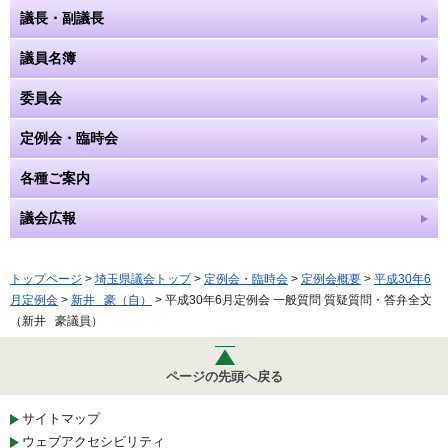
議長・副議長
議員名簿
委員会
定例会・臨時会
各種ご案内
議会広報
トップページ
>
埼玉県議会トップ
>
定例会・臨時会
>
定例会概要
>
平成30年6
月定例会
>
新井 豪（自）
> 平成30年6月定例会 一般質問 質疑質問・答弁全文
（新井 豪議員）
ページの先頭へ戻る
サイトマップ
ウェブアクセシビリティ