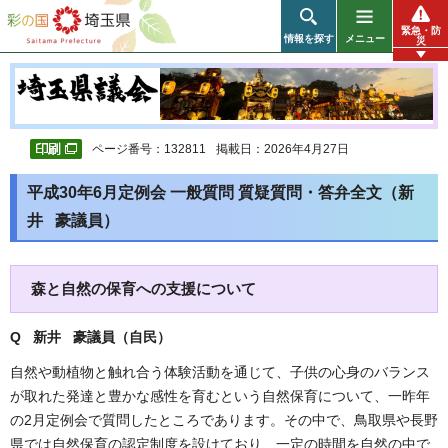
彩の国 埼玉県
緊急・防
情報を探す
メニュー
災
ページ番号：132811
掲載日：2026年4月27日
平成30年6月定例会 一般質問 質疑質問・答弁全文（新
井 豪議員）
森と自然の保育への支援について
Q 新井 豪議員（自民
）
自然や動植物と触れ合う体験活動を通じて、子供の心身のバランス
が取れた発達と豊かな感性を育むという自然保育について、一昨年
の2月定例会で質問したところであります。その中で、鳥取県や長野
県では自然保育の認定制度を設けており、一定の時間を自然の中で