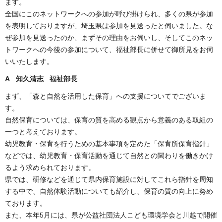
ます。
全国にこのネットワークへの参加が呼び掛けられ、多くの県が参加
を表明しておりますが、埼玉県は参加を見送ったと伺いました。な
ぜ参加を見送ったのか、まずその理由をお伺いし、そしてこのネッ
トワークへの今後の参加について、福祉部長に併せて御所見をお伺
いいたします。
A 知久清志 福祉部長
まず、「森と自然を活用した保育」への支援についてでございま
す。
自然保育については、保育の質を高める観点から意義のある取組の
一つと考えております。
幼児教育・保育を行うための基本事項を定めた「保育所保育指針」
などでは、幼児教育・保育活動を通じて自然との関わりを働きかけ
るよう求められております。
県では、研修などを通じて県内保育施設に対してこれら指針を周知
する中で、自然体験活動についても紹介し、保育の質の向上に努め
ております。
また、本年5月には、県が公益社団法人こども環境学会と川越で開催