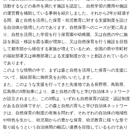
活動するなどの条件を満たす施設を認定し、自然学習の費用や施設
の運営費を補助している事例を紹介しました。それから2年が経過す
る間、森と自然を活用した保育・幼児教育に対する支援制度を設け
る自治体が急増したのであります。自然保育へのニーズが更に高ま
り、自然を活用した学習を行う保育園や幼稚園、又は自然の中に施
設を新設・移設を図る園が増加し、又は自然保育を行う施設を目指
して都市部から移住する家族が増えているため、全国の県や市町村
の福祉部署又は林務部署による支援制度が次々と創設されているの
であります。
このような情勢の中で、まずは森と自然を活用した保育への支援に
ついて、福祉部長に御所見をお伺いいたします。
また、このような支援を行ってきた先進地である長野県、鳥取県、
広島県の3県知事により、森と自然の育ちと学び自治体ネットワーク
が設立されました。この3県は、いずれも自然保育の認定・認証制度
がある自治体ですが、この森と自然の育ちと学び自治体ネットワー
クは、自然保育の制度の有無を問わず、それぞれの自治体の地域性
や特色を生かし、幼児期からの豊かな保育、幼児教育に様々な形で
取り組もうという自治体間の幅広い連携を目指しているものであり