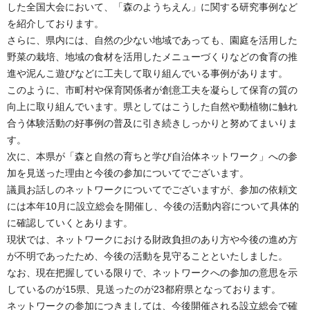
した全国大会において、「森のようちえん」に関する研究事例など
を紹介しております。
さらに、県内には、自然の少ない地域であっても、園庭を活用した
野菜の栽培、地域の食材を活用したメニューづくりなどの食育の推
進や泥んこ遊びなどに工夫して取り組んでいる事例があります。
このように、市町村や保育関係者が創意工夫を凝らして保育の質の
向上に取り組んでいます。県としてはこうした自然や動植物に触れ
合う体験活動の好事例の普及に引き続きしっかりと努めてまいりま
す。
次に、本県が「森と自然の育ちと学び自治体ネットワーク」への参
加を見送った理由と今後の参加についてでございます。
議員お話しのネットワークについてでございますが、参加の依頼文
には本年10月に設立総会を開催し、今後の活動内容について具体的
に確認していくとあります。
現状では、ネットワークにおける財政負担のあり方や今後の進め方
が不明であったため、今後の活動を見守ることといたしました。
なお、現在把握している限りで、ネットワークへの参加の意思を示
しているのが15県、見送ったのが23都府県となっております。
ネットワークの参加につきましては、今後開催される設立総会で確