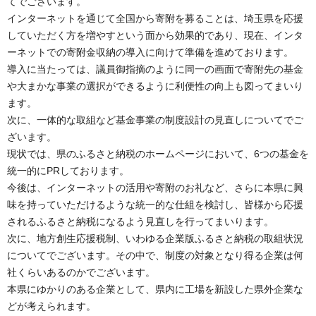
てでございます。
インターネットを通じて全国から寄附を募ることは、埼玉県を応援
していただく方を増やすという面から効果的であり、現在、インタ
ーネットでの寄附金収納の導入に向けて準備を進めております。
導入に当たっては、議員御指摘のように同一の画面で寄附先の基金
や大まかな事業の選択ができるように利便性の向上も図ってまいり
ます。
次に、一体的な取組など基金事業の制度設計の見直しについてでご
ざいます。
現状では、県のふるさと納税のホームページにおいて、6つの基金を
統一的にPRしております。
今後は、インターネットの活用や寄附のお礼など、さらに本県に興
味を持っていただけるような統一的な仕組を検討し、皆様から応援
されるふるさと納税になるよう見直しを行ってまいります。
次に、地方創生応援税制、いわゆる企業版ふるさと納税の取組状況
についてでございます。その中で、制度の対象となり得る企業は何
社くらいあるのかでございます。
本県にゆかりのある企業として、県内に工場を新設した県外企業な
どが考えられます。