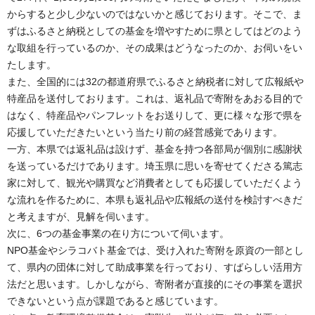
からすると少し少ないのではないかと感じております。そこで、ま
ずはふるさと納税としての基金を増やすために県としてはどのよう
な取組を行っているのか、その成果はどうなったのか、お伺いをい
たします。
また、全国的には32の都道府県でふるさと納税者に対して広報紙や
特産品を送付しております。これは、返礼品で寄附をあおる目的で
はなく、特産品やパンフレットをお送りして、更に様々な形で県を
応援していただきたいという当たり前の経営感覚であります。
一方、本県では返礼品は設けず、基金を持つ各部局が個別に感謝状
を送っているだけであります。埼玉県に思いを寄せてくださる篤志
家に対して、観光や購買など消費者としても応援していただくよう
な流れを作るために、本県も返礼品や広報紙の送付を検討すべきだ
と考えますが、見解を伺います。
次に、6つの基金事業の在り方について伺います。
NPO基金やシラコバト基金では、受け入れた寄附を原資の一部とし
て、県内の団体に対して助成事業を行っており、すばらしい活用方
法だと思います。しかしながら、寄附者が直接的にその事業を選択
できないという点が課題であると感じています。