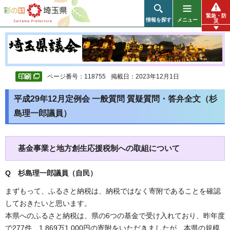
彩の国 埼玉県
緊急・防
情報を探す
メニュー
災
ページ番号：118755
掲載日：2023年12月1日
平成29年12月定例会 一般質問 質疑質問・答弁全文（杉
島理一郎議員）
基金事業と地方創生応援税制への取組について
Q 杉島理一郎議員（自民
）
まずもって、ふるさと納税は、納税ではなく寄附であることを確認
しておきたいと思います。
本県へのふるさと納税は、県の6つの基金で受け入れており、昨年度
で277件、1,869万1,000円の寄附をいただきましたが、本県の規模