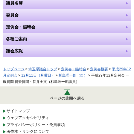
議員名簿
委員会
定例会・臨時会
各種ご案内
議会広報
トップページ
>
埼玉県議会トップ
>
定例会・臨時会
>
定例会概要
>
平成29年12
月定例会
>
12月11日（月曜日）
>
杉島理一郎（自）
> 平成29年12月定例会 一
般質問 質疑質問・答弁全文（杉島理一郎議員）
ページの先頭へ戻る
サイトマップ
ウェブアクセシビリティ
プライバシーポリシー・免責事項
著作権・リンクについて