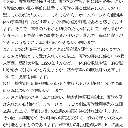
その点、教育環境整備基金は、寄附先の学校が何に幾ら必要かとい
う資金の使い道を事前に提示して寄附を募る仕組みになっており、
望ましい形だと思います。しかしながら、ホームページから個別具
体の事業選択にたどり着くまで困難な点が課題であると感じており
ます。そこで、本県のふるさと納税の受入れにおいて、寄附者がイ
ンターネットで寄附先の事業を分かりやすく選んで、簡単に寄附が
できるようなシステムの構築ができないか伺います。
また、6つの基金事業はそれぞれの所管課が運営をしておりますが、
ふるさと納税として受け入れている以上、寄附の募集に係るPRや受
入事務、感謝状や返礼品の在り方など、一体的な取組や統一的な運
用が必要ではないかと考えますが、基金事業の制度設計の見直しに
ついて、見解を伺います。
次に、地方創生応援税制いわゆる企業版ふるさと納税についての取
組状況についてお伺いいたします。
ふるさと納税のスキームとは違い、地方創生応援税制は、寄附を受
け入れたい自治体が、まち・ひと・しごと創生寄附活用事業を企画
立案した上で、事前に相手の企業の内諾を得なければなりません。
その後、内閣府からその計画の認定を受けて、初めて寄附の受入れ
が可能となるものであります。昨年8月の制度開始以来、5回の認定