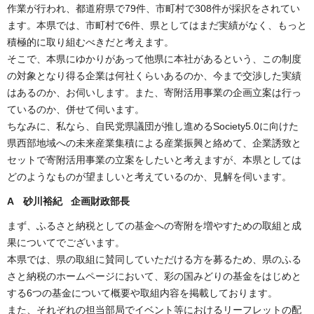
作業が行われ、都道府県で79件、市町村で308件が採択をされてい
ます。本県では、市町村で6件、県としてはまだ実績がなく、もっと
積極的に取り組むべきだと考えます。
そこで、本県にゆかりがあって他県に本社があるという、この制度
の対象となり得る企業は何社くらいあるのか、今まで交渉した実績
はあるのか、お伺いします。また、寄附活用事業の企画立案は行っ
ているのか、併せて伺います。
ちなみに、私なら、自民党県議団が推し進めるSociety5.0に向けた
県西部地域への未来産業集積による産業振興と絡めて、企業誘致と
セットで寄附活用事業の立案をしたいと考えますが、本県としては
どのようなものが望ましいと考えているのか、見解を伺います。
A 砂川裕紀 企画財政部長
まず、ふるさと納税としての基金への寄附を増やすための取組と成
果についてでございます。
本県では、県の取組に賛同していただける方を募るため、県のふる
さと納税のホームページにおいて、彩の国みどりの基金をはじめと
する6つの基金について概要や取組内容を掲載しております。
また、それぞれの担当部局でイベント等におけるリーフレットの配