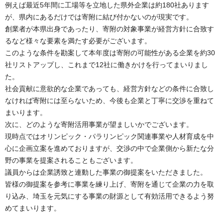
例えば最近5年間に工場等を立地した県外企業は約180社あります
が、県内にあるだけでは寄附に結び付かないのが現実です。
創業者が本県出身であったり、寄附の対象事業が経営方針に合致す
るなど様々な要素を満たす必要がございます。
このような条件を勘案して本年度は寄附の可能性がある企業を約30
社リストアップし、これまで12社に働きかけを行ってまいりまし
た。
社会貢献に意欲的な企業であっても、経営方針などの条件に合致し
なければ寄附には至らないため、今後も企業と丁寧に交渉を重ねて
まいります。
次に、どのような寄附活用事業が望ましいかでございます。
現時点ではオリンピック・パラリンピック関連事業や人材育成を中
心に企画立案を進めておりますが、交渉の中で企業側から新たな分
野の事業を提案されることもございます。
議員からは企業誘致と連動した事業の御提案をいただきました。
皆様の御提案を参考に事業を練り上げ、寄附を通じて企業の力を取
り込み、埼玉を元気にする事業の財源として有効活用できるよう努
めてまいります。