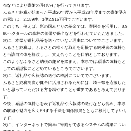
布などにより寄附の呼びかけを行っております。
ふるさと納税が始まった平成20年度から平成28年度までの寄附受入
の累計は、2,159件、1億2,915万円でございます。
このうち、例えば、彩の国みどりの基金では、寄附金を活用し、8,9
80ヘクタールの森林の整備や保全などを行わせていただきました。
次に、本県が返礼品等を送っていない理由についてでございます。
ふるさと納税は、ふるさとの様々な取組を応援する納税者の気持ち
と当該自治体を橋渡しし、支え合うことを目的としております。
このようなふるさと納税の趣旨を踏まえ、本県では感謝の気持ちと
しての感謝状にとどめているところでございます。
次に、返礼品や広報誌の送付の検討についてでございます。
ふるさと納税制度が健全に活用されるためには、埼玉県を応援した
いと思っていただける方を増やすことが重要であると考えておりま
す。
今後、感謝の気持ちを表す返礼品や広報誌の送付なども含め、本県
の取組や魅力を広くPRする手法を関係部局とともに検討してまいり
ます。
次に、インターネットで簡単に寄附ができるシステムの構築につい