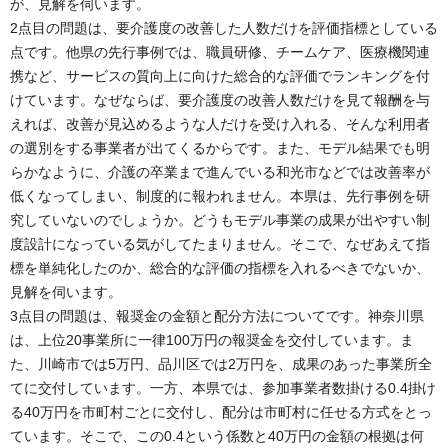
が、見解を伺います。
2点目の問題は、要介護度の改善した人数だけを評価指標としている
点です。他県の先行事例では、職員研修、チームケア、医療機関連
携など、サービスの質向上に向けた総合的な評価でランキングを付
けています。なぜならば、要介護度の改善人数だけを見て報酬を与
えれば、改善が見込めるような人だけを受け入れる、そんな利用者
の選別をする事業者が出てくるからです。また、モデル結果でも明
らかなように、介護の卒業まで進んでいる和光市などでは改善率が
低くなってしまい、制度的に報われません。本県は、先行事例を研
究していないのでしょうか。どうもモデル事業の成果が出やすい制
度設計になっている気がしてたまりません。そこで、なぜあえて指
標を単純化したのか、総合的な評価の指標を入れるべきでないか、
見解を伺います。
3点目の問題は、報奨金の金額と配分方法についてです。神奈川県
は、上位20事業所に一律100万円の報奨金を交付しています。ま
た、川崎市では5万円、品川区では2万円を、成果のあった事業所全
てに交付しています。一方、本県では、参加事業者数掛ける0.4掛け
る40万円を市町村ごとに交付し、配分は市町村に任せる方式をとっ
ています。そこで、この0.4という係数と40万円の金額の根拠は何