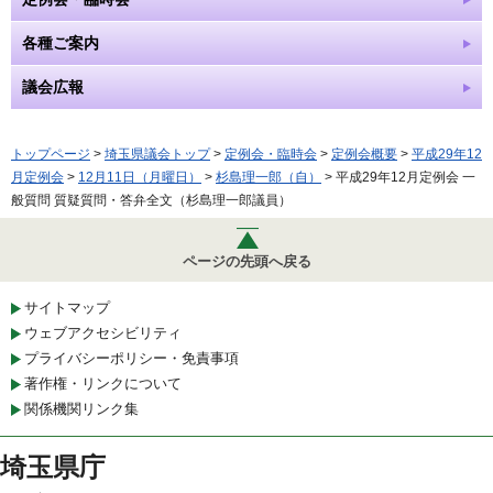
各種ご案内
議会広報
トップページ
>
埼玉県議会トップ
>
定例会・臨時会
>
定例会概要
>
平成29年12
月定例会
>
12月11日（月曜日）
>
杉島理一郎（自）
> 平成29年12月定例会 一
般質問 質疑質問・答弁全文（杉島理一郎議員）
ページの先頭へ戻る
サイトマップ
ウェブアクセシビリティ
プライバシーポリシー・免責事項
著作権・リンクについて
関係機関リンク集
埼玉県庁