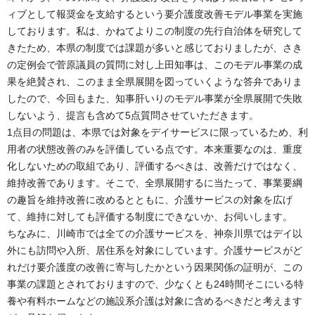
ィブとして報奨金を支給するという要介護度改善モデル事業を実施
しております。私は、かねてよりこの制度の先行自治体を研究して
きたため、本県の制度では課題が多いと感じておりましたが、さき
の定例会で菅原議員の質問に対し上田知事は、このモデル事業の成
果を絶賛され、このまま全県展開を図っていくような答弁でありま
したので、今回もまた、知事肝いりのモデル事業が全県展開で失敗
しないよう、提言も含めて5点質問させていただきます。
1点目の問題は、本県では対象をデイサービスに限っているため、利
用者の状態改善のみを評価している点です。本来重要なのは、重度
化しないための取組であり、評価するべきは、改善だけではなく、
維持改善であります。そこで、全県展開するに当たって、事業要綱
の趣旨を維持改善に改めるとともに、介護サービスの対象を広げ
て、維持に対しても評価する制度にできないか、お伺いします。
ちなみに、川崎市では全ての介護サービスを、神奈川県ではデイ以
外にも訪問や入所、居住系を対象にしています。介護サービスがど
れだけ要介護度の改善に寄与したかという因果関係の証明が、この
事業の課題とされておりますので、少なくとも24時間そこにいる特
養や有料ホームなどの施設系介護は対象に含めるべきだと考えます