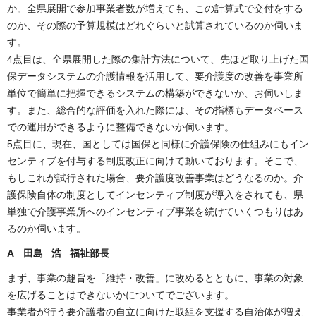
か。全県展開で参加事業者数が増えても、この計算式で交付をする
のか、その際の予算規模はどれぐらいと試算されているのか伺いま
す。
4点目は、全県展開した際の集計方法について、先ほど取り上げた国
保データシステムの介護情報を活用して、要介護度の改善を事業所
単位で簡単に把握できるシステムの構築ができないか、お伺いしま
す。また、総合的な評価を入れた際には、その指標もデータベース
での運用ができるように整備できないか伺います。
5点目に、現在、国としては国保と同様に介護保険の仕組みにもイン
センティブを付与する制度改正に向けて動いております。そこで、
もしこれが試行された場合、要介護度改善事業はどうなるのか。介
護保険自体の制度としてインセンティブ制度が導入をされても、県
単独で介護事業所へのインセンティブ事業を続けていくつもりはあ
るのか伺います。
A 田島 浩 福祉部長
まず、事業の趣旨を「維持・改善」に改めるとともに、事業の対象
を広げることはできないかについてでございます。
事業者が行う要介護者の自立に向けた取組を支援する自治体が増え