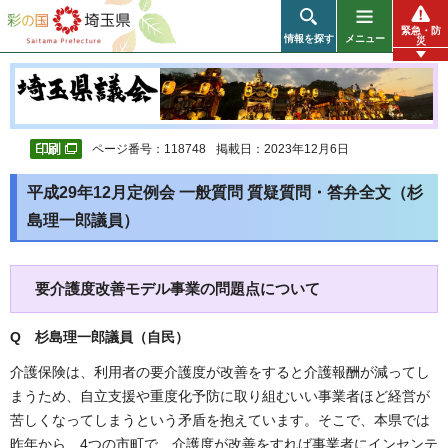
彩の国 埼玉県
緊急・防
情報を探す
メニュー
災
ページ番号：118748
掲載日：2023年12月6日
平成29年12月定例会 一般質問 質疑質問・答弁全文（杉
島理一郎議員）
要介護度改善モデル事業の問題点について
Q 杉島理一郎議員（自民
）
介護保険は、利用者の要介護度が改善をすると介護報酬が減ってし
まうため、自立支援や重度化予防に取り組むいい事業者ほど経営が
苦しくなってしまうという矛盾を抱えています。そこで、本県では
昨年から、4つの市町で、介護度が改善をすれば事業者にインセンテ