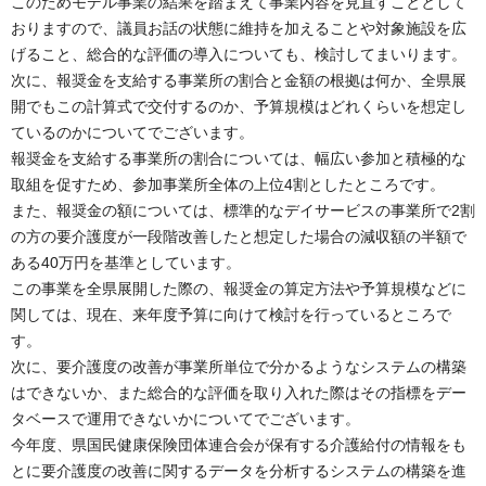
このためモデル事業の結果を踏まえて事業内容を見直すこととして
おりますので、議員お話の状態に維持を加えることや対象施設を広
げること、総合的な評価の導入についても、検討してまいります。
次に、報奨金を支給する事業所の割合と金額の根拠は何か、全県展
開でもこの計算式で交付するのか、予算規模はどれくらいを想定し
ているのかについてでございます。
報奨金を支給する事業所の割合については、幅広い参加と積極的な
取組を促すため、参加事業所全体の上位4割としたところです。
また、報奨金の額については、標準的なデイサービスの事業所で2割
の方の要介護度が一段階改善したと想定した場合の減収額の半額で
ある40万円を基準としています。
この事業を全県展開した際の、報奨金の算定方法や予算規模などに
関しては、現在、来年度予算に向けて検討を行っているところで
す。
次に、要介護度の改善が事業所単位で分かるようなシステムの構築
はできないか、また総合的な評価を取り入れた際はその指標をデー
タベースで運用できないかについてでございます。
今年度、県国民健康保険団体連合会が保有する介護給付の情報をも
とに要介護度の改善に関するデータを分析するシステムの構築を進