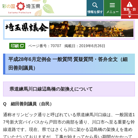
彩の国 埼玉県
緊急・防
情報を探す
メニュー
災
ページ番号：70707
掲載日：2019年6月26日
平成28年6月定例会 一般質問 質疑質問・答弁全文（細
田善則議員）
県道練馬川口線辺島橋の架換えについて
Q 細田善則議員（自民
）
通称オリンピック通りと呼ばれている県道練馬川口線は、一般国道1
7号新大宮バイパスから戸田市の南部を通り、川口市へ至る重要な幹
線道路です。現在、県ではさくら川に架かる辺島橋の架換えを進め
ていただいておりますが、工事が始まってから長い期間がかかって