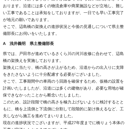
おります。沿道には多くの物流倉庫や商業施設などが立地し、難し
い工事であることは承知をしておりますが、一日でも早い工事完了
が地元の願いであります。
そこで、辺島橋の架換えの進捗状況と今後の見通しについて県土整
備部長にお伺いをいたします。
A 浅井義明 県土整備部長
県では、戸田市が進めているさくら川の河川改修に合わせて、辺島
橋の架換えを実施しております。
架換えに当たり、橋の高さが上がるため、沿道からの出入りに支障
をきたさないように十分配慮する必要がございました。
そこで、工事期間中の車両のう回路を確保するため、仮橋の設置を
計画いたしましたが、沿道には多くの建物があり、必要な用地が確
保できなかったことから断念いたしました。
このため、設計段階で橋の高さを極力上げないように検討するとと
もに、橋を上流側と下流側に分割して段階的に架け換えるなど、工
夫しながら施工を進めてまいりました。
現在の進捗状況でございますが、平成27年度までに橋りょう本体の