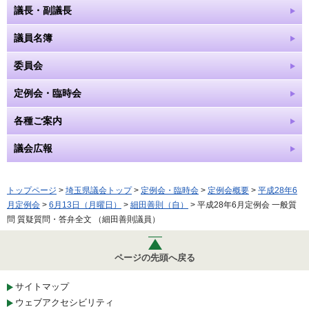
議長・副議長
議員名簿
委員会
定例会・臨時会
各種ご案内
議会広報
トップページ
>
埼玉県議会トップ
>
定例会・臨時会
>
定例会概要
>
平成28年6
月定例会
>
6月13日（月曜日）
>
細田善則（自）
> 平成28年6月定例会 一般質
問 質疑質問・答弁全文 （細田善則議員）
ページの先頭へ戻る
サイトマップ
ウェブアクセシビリティ