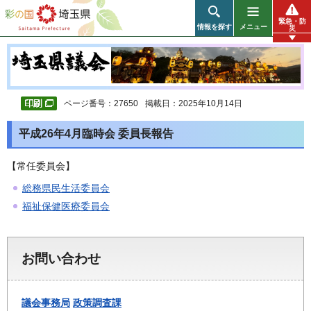
彩の国 埼玉県
緊急・防
情報を探す
メニュー
災
ページ番号：27650
掲載日：2025年10月14日
平成26年4月臨時会 委員長報告
【常任委員会】
総務県民生活委員会
福祉保健医療委員会
お問い合わせ
議会事務局
政策調査課