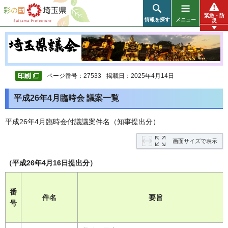
彩の国 埼玉県
緊急・防
情報を探す
メニュー
災
ページ番号：27533
掲載日：2025年4月14日
平成26年4月臨時会 議案一覧
平成26年4月臨時会付議議案件名（知事提出分）
画面サイズで表示
（平成26年4月16日提出分）
番
件名
要旨
号