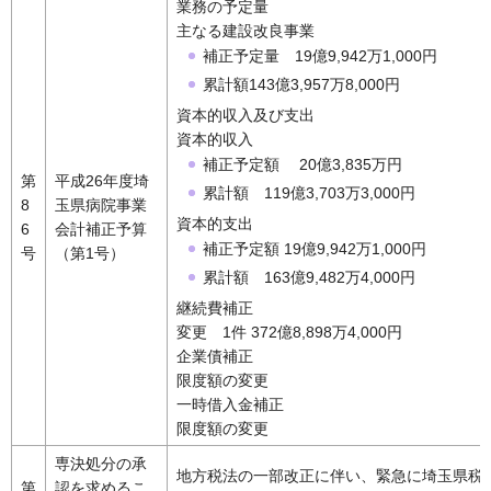
業務の予定量
主なる建設改良事業
補正予定量 19億9,942万1,000円
累計額143億3,957万8,000円
資本的収入及び支出
資本的収入
補正予定額 20億3,835万円
第
平成26年度埼
累計額 119億3,703万3,000円
8
玉県病院事業
資本的支出
6
会計補正予算
補正予定額 19億9,942万1,000円
号
（第1号）
累計額 163億9,482万4,000円
継続費補正
変更 1件 372億8,898万4,000円
企業債補正
限度額の変更
一時借入金補正
限度額の変更
専決処分の承
地方税法の一部改正に伴い、緊急に埼玉県税
第
認を求めるこ