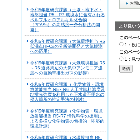
お問
令和5年度研究課題（土壌・地下水・
地盤担当 R5～R7 環境水に含有される
ペルフルオロアルキル化合物
（PFASs）の高感度一斉分析法の開
より良い
発）
このペー
令和5年度研究課題（大気環境担当 R5
1：役
低沸点HFCsの分析法開発と大気観測
への応用）
このペー
1：見
令和5年度研究課題（大気環境担当 R5
～R6 道路周辺の大気中アンモニア濃
送信
度への自動車排出ガスの影響）
令和5年度研究課題（ 化学物質・環境
放射能担当 R5～R6 人工甘味料濃度及
び蛍光強度を利用した下水道不明水の
侵入箇所の推定手法の検討）
令和5年度研究課題（化学物質・環境
放射能担当 R5-R7 情報科学の援用に
よる多様な化学物質の包括的・即応的
環境計測）
令和5年度研究課題（水環境担当 R5-