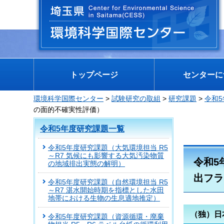
埼玉県 環境科学国際センター
トップページ
センターに
環境科学国際センター
>
試験研究の取組
>
研究課題
>
令和
の面的不確実性評価）
令和5年度研究課題一覧
令和5年度研究課題（大気環境担当 R5
～R7 気候にも影響する大気汚染物質
令和5
の地域排出実態の解明）
出フラ
令和5年度研究課題（自然環境担当 R5
～R7 湛水開始時期を指標とした水田
地帯における生物の生息適地推定）
（独）日
令和5年度研究課題（資源循環・廃棄