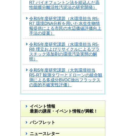
R7 バイオフェントン法を組込んだ高
性能膜分離活性汚泥法の研究開発）
令和5年度研究課題（水環境担当 R5-
R7 環境DNA分析を用いた水生生物情
報提供による市民の水辺価値評価向上
手法の提案）
令和5年度研究課題（水環境担当 R5-
R8 埋立およびリサイクルによるプラ
スチック添加剤の環境汚染実態の解
明）
令和5年度研究課題（大気環境担当
R5-R7 観測タワーとドローンの統合観
測による多成分BVOC放出フラックス
の面的不確実性評価）
イベント情報
最新の講座・イベント情報が満載！
パンフレット
ニュースレター