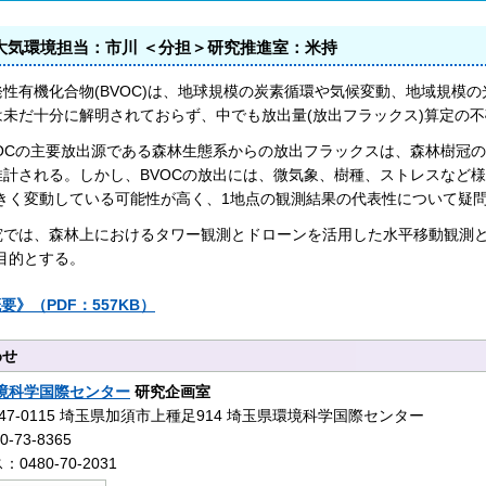
大気環境担当：市川 ＜分担＞研究推進室：米持
性有機化合物(BVOC)は、地球規模の炭素循環や気候変動、地域規模
は未だ十分に解明されておらず、中でも放出量(放出フラックス)算定の
VOCの主要放出源である森林生態系からの放出フラックスは、森林樹冠
推計される。しかし、BVOCの放出には、微気象、樹種、ストレスなど様
大きく変動している可能性が高く、1地点の観測結果の代表性について疑
究では、森林上におけるタワー観測とドローンを活用した水平移動観測と
目的とする。
要》（PDF：557KB）
わせ
境科学国際センター
研究企画室
47-0115 埼玉県加須市上種足914 埼玉県環境科学国際センター
-73-8365
0480-70-2031