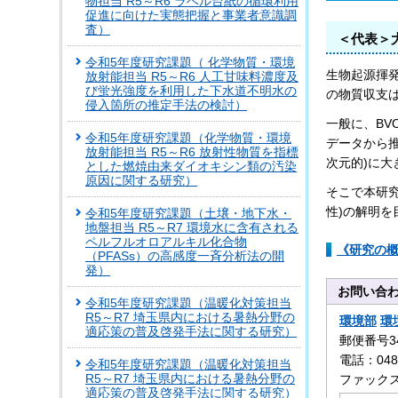
物担当 R5～R6 ラベル台紙の循環利用
促進に向けた実態把握と事業者意識調
査）
＜代表＞
令和5年度研究課題（ 化学物質・環境
生物起源揮発
放射能担当 R5～R6 人工甘味料濃度及
び蛍光強度を利用した下水道不明水の
の物質収支
侵入箇所の推定手法の検討）
一般に、B
令和5年度研究課題（化学物質・環境
データから
放射能担当 R5～R6 放射性物質を指標
次元的)に
とした燃焼由来ダイオキシン類の汚染
原因に関する研究）
そこで本研
性)の解明を
令和5年度研究課題（土壌・地下水・
地盤担当 R5～R7 環境水に含有される
ペルフルオロアルキル化合物
《研究の概
（PFASs）の高感度一斉分析法の開
発）
お問い合
令和5年度研究課題（温暖化対策担当
R5～R7 埼玉県内における暑熱分野の
環境部
環
適応策の普及啓発手法に関する研究）
郵便番号3
電話：0480
令和5年度研究課題（温暖化対策担当
R5～R7 埼玉県内における暑熱分野の
ファックス：
適応策の普及啓発手法に関する研究）