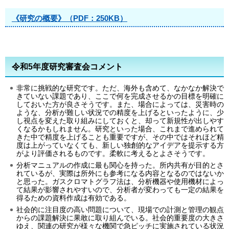
《研究の概要》（PDF：250KB）
令和5年度研究審査会コメント
非常に挑戦的な研究です。ただ、海外も含めて、なかなか解決で
きていない課題であり、ここで何を完成させるかの目標を明確に
しておいた方が良さそうです。また、場合によっては、災害時の
ような、分析が難しい状況での精度を上げるといったように、少
し視点を変えた取り組みにしておくと、却って新規性が出しやす
くなるかもしれません。研究といった場合、これまで進められて
きた中で精度を上げることも重要ですが、その中ではそれほど精
度は上がっていなくても、新しい独創的なアイデアを提示する方
がより評価されるものです。柔軟に考えるとよさそうです。
分析マニュアルの作成に最も関心を持った。所内共有が目的とさ
れているが、実際は所外にも参考になる内容となるのではないか
と思った。ガスクロマトグラフ法は、分析機器や使用機材によっ
て結果が影響されやすいので、分析者が変わっても一定の結果を
得るための資料作成は有効である。
社会的に注目度の高い問題について、現場での計測と管理の観点
からの課題解決に果敢に取り組んでいる。社会的重要度の大きさ
ゆえ、関連の研究が様々な機関で急ピッチに実施されている状況