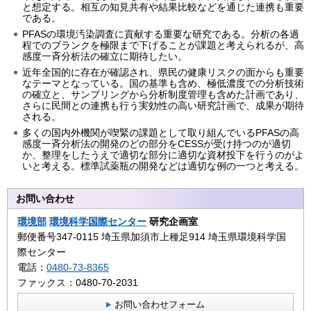
と想定する。相互の知見共有や結果比較などを通じた連携も重要
である。
PFASの環境汚染調査に貢献する重要な研究である。分析の各過
程でのブランクを極限まで下げることが課題と考えられるが、高
感度一斉分析法の確立に期待したい。
近年全国的に存在が確認され、県民の健康リスクの面からも重要
なテーマとなっている。国の基準も含め、極低濃度での分析技術
の確立と、サンプリングから分析制度管理も含めた計画であり、
さらに民間との連携も行う実効性の高い研究計画で、成果が期待
される。
多くの国内外機関が喫緊の課題として取り組んでいるPFASの高
感度一斉分析法の開発のどの部分をCESSが受け持つのが適切
か、整理をしたうえで適切な部分に適切な資材投下を行うのがよ
いと考える。標準試薬瓶の開発などは適切な例の一つと考える。
お問い合わせ
環境部
環境科学国際センター
研究企画室
郵便番号347-0115 埼玉県加須市上種足914 埼玉県環境科学国
際センター
電話：
0480-73-8365
ファックス：0480-70-2031
お問い合わせフォーム