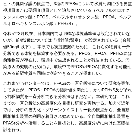
ヒトの健康保護の観点で、3種のPFASsについて水質汚濁に係る要監
視項目または要調査項目として追加されている（ペルフルオロオク
タンスルホン酸：PFOS、ペルフルオロオクタン酸：PFOA、ペルフ
ルオロヘキサンスルホン酸：PFHxS）。
令和5年2月現在、日本国内では明確な環境基準値は設定されていな
いが、前者2種については「指針値(暫定)」が設定されている（合算
値50ng/L以下）。本県でも実態把握のために、これらの物質を一斉
分析できる体制を構築する必要がある。PFOS、PFOA、PFHxSには
前駆物質が存在し、環境中で生成されることが報告されている。汚
染原因の究明のためには、環境中でPFOSやPFOAに変化する可能性
がある前駆物質も同時に測定できることが望ましい。
これまで当センターでは、PFASsの一斉分析法について研究を実施
してきたが、PFOS・PFOAの指針値を満たし、かつPFHxS及びそれ
ら前駆物質を一斉分析できる分析法はまだない。本研究では、これ
までの一斉分析法の高感度化を目指し研究を実施する。加えて近年
では、分析の省力化・グリーンケミストリー化の観点から、全自動
固相抽出装置の利用が着目され始めている。全自動固相抽出装置を
PFASs分析へ活用することを目標とし、高感度分析に向けた基礎検
討を行う。