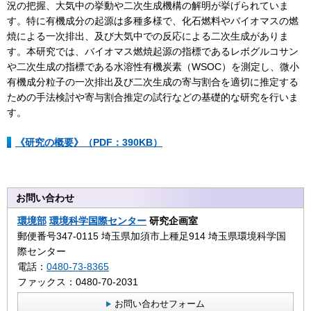
況の把握、大気中の挙動や二次生成機構の解明が挙げられていま
す。特に有機成分の起源は多種多様で、化石燃料やバイオマスの燃
焼による一次排出、及び大気中での反応による二次生成がありま
す。本研究では、バイオマス燃焼起源の指標であるレボグルコサン
や二次生成の指標である水溶性有機炭素（WSOC）を測定し、微小
有機成分粒子の一次排出及び二次生成の寄与割合を適切に推定する
ための手法検討や寄与割合推定の試行などの基礎的な研究を行いま
す。
《研究の概要》（PDF：390KB）
お問い合わせ
環境部
環境科学国際センター
研究企画室
郵便番号347-0115 埼玉県加須市上種足914 埼玉県環境科学国
際センター
電話：
0480-73-8365
ファックス：0480-70-2031
お問い合わせフォーム