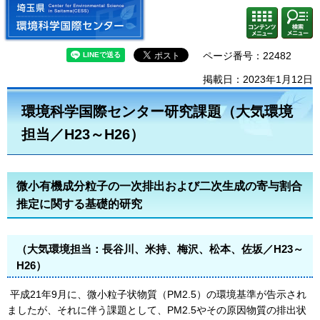
埼玉県 環境科学国際センター
検索・
コンテ
共通メ
ンツメ
ニュー
ニュー
ページ番号：22482
掲載日：2023年1月12日
環境科学国際センター研究課題（大気環境
担当／H23～H26）
微小有機成分粒子の一次排出および二次生成の寄与割合
推定に関する基礎的研究
（大気環境担当：長谷川、米持、梅沢、松本、佐坂／H23～
H26）
平成21年9月に、微小粒子状物質（PM2.5）の環境基準が告示され
ましたが、それに伴う課題として、PM2.5やその原因物質の排出状