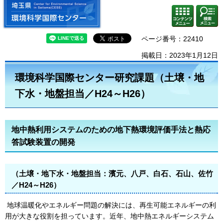
埼玉県 環境科学国際センター
検索・
コンテ
共通メ
ンツメ
ニュー
ニュー
ページ番号：22410
掲載日：2023年1月12日
環境科学国際センター研究課題（土壌・地
下水・地盤担当／H24～H26）
地中熱利用システムのための地下熱環境評価手法と熱応
答試験装置の開発
（土壌・地下水・地盤担当：濱元、八戸、白石、石山、佐竹
／H24～H26）
地球温暖化やエネルギー問題の解決には、再生可能エネルギーの利
用が大きな役割を担っています。近年、地中熱エネルギーシステム