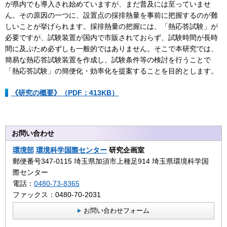
が県内でも導入され始めていますが、まだ普及には至っていませ
ん。その原因の一つに、設置点の採排熱量を事前に把握するのが難
しいことが挙げられます。採排熱量の把握には、「熱応答試験」が
必要ですが、試験装置が国内で市販されておらず、試験時間が長時
間に及ぶため必ずしも一般的ではありません。そこで本研究では、
簡易な熱応答試験装置を作成し、試験条件等の検討を行うことで
「熱応答試験」の簡便化・効率化を提案することを目的とします。
《研究の概要》（PDF：413KB）
お問い合わせ
環境部
環境科学国際センター
研究企画室
郵便番号347-0115 埼玉県加須市上種足914 埼玉県環境科学国
際センター
電話：
0480-73-8365
ファックス：0480-70-2031
お問い合わせフォーム