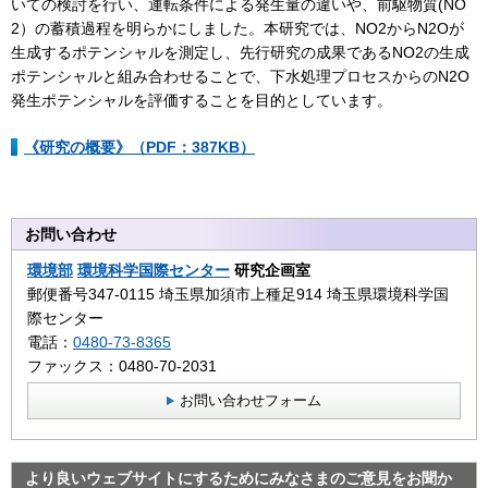
いての検討を行い、運転条件による発生量の違いや、前駆物質(NO
2）の蓄積過程を明らかにしました。本研究では、NO2からN2Oが
生成するポテンシャルを測定し、先行研究の成果であるNO2の生成
ポテンシャルと組み合わせることで、下水処理プロセスからのN2O
発生ポテンシャルを評価することを目的としています。
《研究の概要》（PDF：387KB）
お問い合わせ
環境部
環境科学国際センター
研究企画室
郵便番号347-0115 埼玉県加須市上種足914 埼玉県環境科学国
際センター
電話：
0480-73-8365
ファックス：0480-70-2031
お問い合わせフォーム
より良いウェブサイトにするためにみなさまのご意見をお聞か