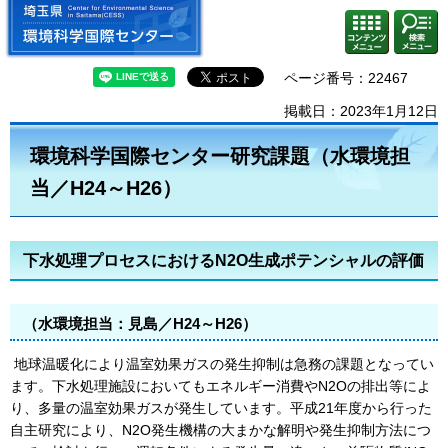
埼玉県 環境科学国際センター
検索・
コンテ
共通メ
ンツメ
ニュー
ニュー
ページ番号：22467
掲載日：2023年1月12日
環境科学国際センター研究課題（水環境担
当／H24～H26）
下水処理プロセスにおけるN2O生成ポテンシャルの評価
（水環境担当：見島／H24～H26）
地球温暖化により温室効果ガスの発生抑制は急務の課題となってい
ます。下水処理施設においてもエネルギー消費やN2Oの排出等によ
り、多量の温室効果ガスが発生しています。平成21年度から行った
自主研究により、N2O発生機構の大まかな解明や発生抑制方法につ