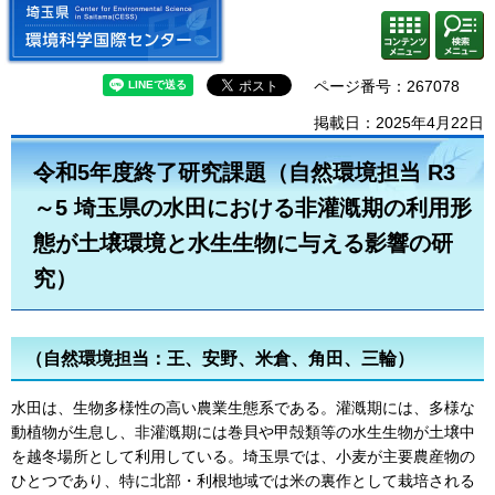
埼玉県 環境科学国際センター
検索・
コンテ
共通メ
ンツメ
ニュー
ニュー
ページ番号：267078
掲載日：2025年4月22日
令和5年度終了研究課題（自然環境担当 R3
～5 埼玉県の水田における非灌漑期の利用形
態が土壌環境と水生生物に与える影響の研
究）
（自然環境担当：王、安野、米倉、角田、三輪）
水田は、生物多様性の高い農業生態系である。灌漑期には、多様な
動植物が生息し、非灌漑期には巻貝や甲殻類等の水生生物が土壌中
を越冬場所として利用している。埼玉県では、小麦が主要農産物の
ひとつであり、特に北部・利根地域では米の裏作として栽培される