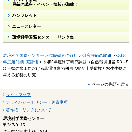
最新の講座・イベント情報が満載！
パンフレット
ニュースレター
環境科学国際センター リンク集
環境科学国際センター
>
試験研究の取組
>
研究評価の取組
>
令和6
年度第2回研究評価
> 令和5年度終了研究課題（自然環境担当 R3～5
埼玉県の水田における非灌漑期の利用形態が土壌環境と水生生物に
与える影響の研究）
ページの先頭へ戻る
サイトマップ
プライバシーポリシー・免責事項
著作権・リンクについて
環境科学国際センター
〒347-0115
埼玉県加須市上種足914