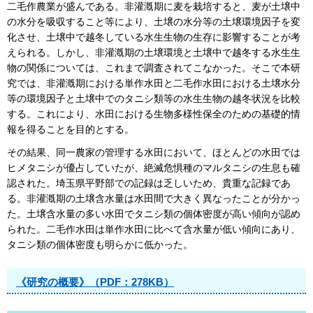
二毛作農業が盛んである。非灌漑期に麦を栽培すると、麦が土壌中
の水分を吸収すること等により、土壌の水分等の土壌環境因子を変
化させ、土壌中で越冬している水生生物の生存に影響することが考
えられる。しかし、非灌漑期の土壌環境と土壌中で越冬する水生生
物の関係については、これまで調査されてこなかった。そこで本研
究では、非灌漑期における単作水田と二毛作水田における土壌水分
等の環境因子と土壌中でのタニシ類等の水生生物の越冬状況を比較
する。これにより、水田における生物多様性保全のための基礎的情
報を得ることを目的とする。
その結果、同一農家の管理する水田において、ほとんどの水田では
ヒメタニシが優占していたが、絶滅危惧種のマルタニシの生息も確
認された。埼玉県平野部での記録は乏しいため、貴重な記録であ
る。非灌漑期の土壌含水量は水田間で大きく異なったことが分かっ
た。土壌含水量の多い水田でタニシ類の個体密度が高い傾向が認め
られた。二毛作水田は単作水田に比べて含水量が低い傾向にあり、
タニシ類の個体密度も明らかに低かった。
《研究の概要》（PDF：278KB）