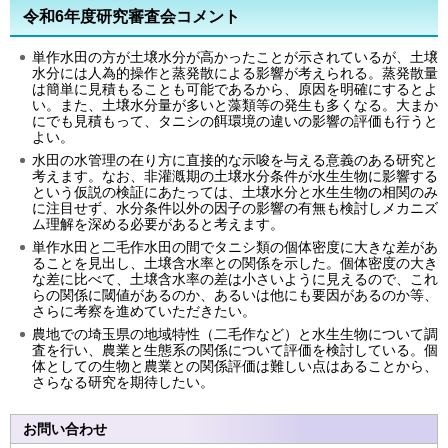
令和6年度研究審査会コメント
単作水田の方が土壌水分が高かったことが示されているが、土壌
水分には人為的操作と蒸発散による影響が考えられる。蒸発散量
は簡単に見積もることも可能であるから、原因を明確にするとよ
い。また、土壌水分量が多いと藻類等の発生も多くなる。大まか
にでも見積もって、タニシの餌環境の違いの影響の評価も行うと
よい。
水田の水管理の在り方に直接的な示唆を与える意義のある研究と
考えます。なお、非灌漑期の土壌水分条件が水生生物に影響する
という仮説の検証にあたっては、土壌水分と水生生物の相関のみ
に注目せず、水分条件以外の因子の影響の有無も検討しメカニズ
ム理解を深める必要があると考えます。
単作水田と二毛作水田の間でタニシ類の個体密度に大きな差があ
ることを見出し、土壌含水率との関係を示した。個体密度の大き
な差に比べて、土壌含水率の差は小さいように見えるので、これ
らの関係に閾値があるのか、あるいは他にも要因があるのか等、
さらに考察を進めていただきたい。
農地での埼玉県の地域特性（二毛作など）と水生生物について調
査を行い、農業と生態系の関係について評価を検討している。個
体としての生物と農業との関係評価は難しい点はあることから、
さらなる研究を期待したい。
お問い合わせ