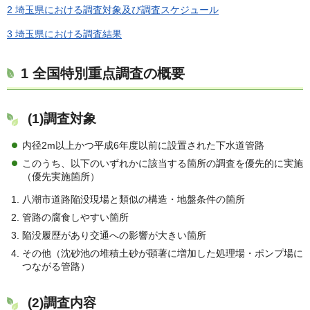
2 埼玉県における調査対象及び調査スケジュール
3 埼玉県における調査結果
1 全国特別重点調査の概要
(1)調査対象
内径2m以上かつ平成6年度以前に設置された下水道管路
このうち、以下のいずれかに該当する箇所の調査を優先的に実施
（優先実施箇所）
八潮市道路陥没現場と類似の構造・地盤条件の箇所
管路の腐食しやすい箇所
陥没履歴があり交通への影響が大きい箇所
その他（沈砂池の堆積土砂が顕著に増加した処理場・ポンプ場に
つながる管路）
(2)調査内容