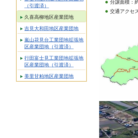
分譲面積：約
（引渡済）
交通アクセス
久喜高柳地区産業団地
吉見大和田地区産業団地
嵐山花見台工業団地拡張地
区産業団地（引渡済）
行田富士見工業団地拡張地
区産業団地（引渡済）
美里甘粕地区産業団地