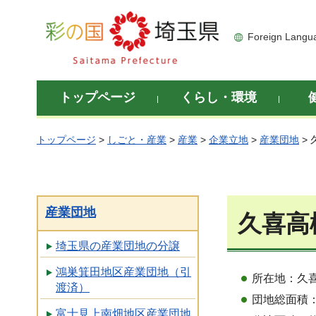
彩の国 埼玉県
Foreign Langu
トップページ
くらし・環境
トップページ
>
しごと・産業
>
産業
>
企業立地
>
産業団地
>
産業団地
久喜高
埼玉県の産業団地の分譲
鴻巣箕田地区産業団地（引
所在地：久
渡済）
団地総面積：
富士見上南畑地区産業団地