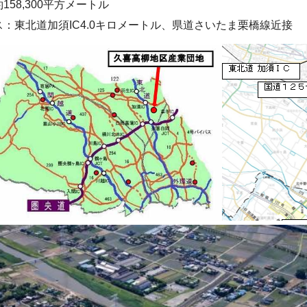
158,300平方メートル
：東北道加須IC4.0キロメートル、県道さいたま栗橋線近接