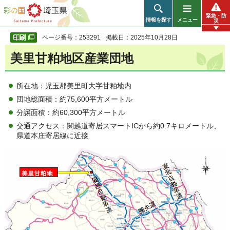
彩の国 埼玉県
緊急・防
情報を探す
メニュー
災
ページ番号：253291
掲載日：2025年10月28日
美里甘粕地区産業団地
所在地：児玉郡美里町大字甘粕地内
団地総面積：約75,600平方メートル
分譲面積：約60,300平方メートル
交通アクセス：関越道寄居スマートICから約0.7キロメートル、
県道本庄寄居線に近接