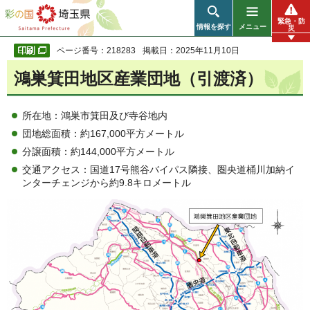
彩の国 埼玉県
緊急・防
情報を探す
メニュー
災
ページ番号：218283
掲載日：2025年11月10日
鴻巣箕田地区産業団地（引渡済）
所在地：鴻巣市箕田及び寺谷地内
団地総面積：約167,000平方メートル
分譲面積：約144,000平方メートル
交通アクセス：国道17号熊谷バイパス隣接、圏央道桶川加納イ
ンターチェンジから約9.8キロメートル