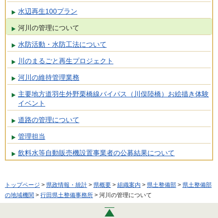
水辺再生100プラン
河川の管理について
水防活動・水防工法について
川のまるごと再生プロジェクト
河川の維持管理業務
主要地方道羽生外野栗橋線バイパス（川俣陸橋）お絵描き体験
イベント
道路の管理について
管理担当
飲料水等自動販売機設置事業者の公募結果について
トップページ
>
県政情報・統計
>
県概要
>
組織案内
>
県土整備部
>
県土整備部
の地域機関
>
行田県土整備事務所
> 河川の管理について