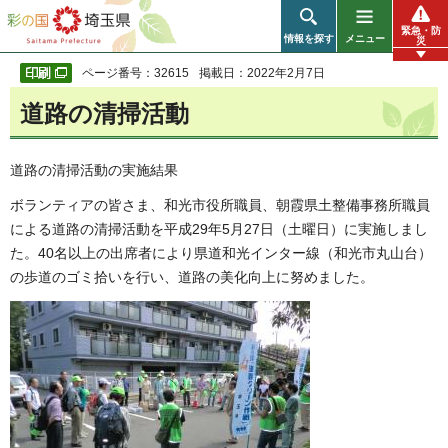
彩の国 埼玉県
緊急・防
情報を探す
メニュー
災
ページ番号：32615
掲載日：2022年2月7日
道路の清掃活動
道路の清掃活動の実施結果
ボランティアの皆さま、和光市役所職員、朝霞県土整備事務所職員
による道路の清掃活動を平成29年5月27日（土曜日）に実施しまし
た。40名以上の出席者により県道和光インター線（和光市丸山台）
の歩道のゴミ拾いを行い、道路の美化向上に努めました。