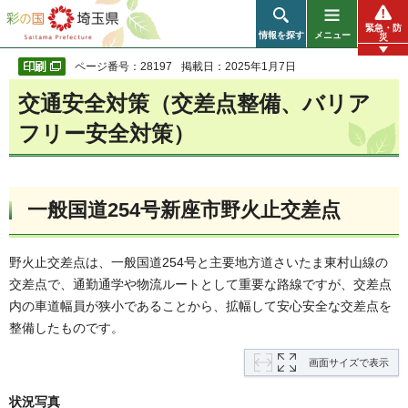
彩の国 埼玉県
緊急・防
情報を探す
メニュー
災
ページ番号：28197
掲載日：2025年1月7日
交通安全対策（交差点整備、バリア
フリー安全対策）
一般国道254号新座市野火止交差点
野火止交差点は、一般国道254号と主要地方道さいたま東村山線の
交差点で、通勤通学や物流ルートとして重要な路線ですが、交差点
内の車道幅員が狭小であることから、拡幅して安心安全な交差点を
整備したものです。
画面サイズで表示
状況写真