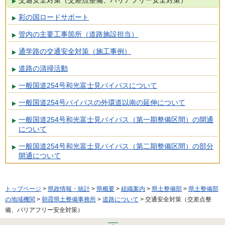
交通安全対策（交差点整備、バリアフリー安全対策）
彩の国ロードサポート
管内の主要工事箇所（道路施設担当）
通学路の交通安全対策（施工事例）
道路の清掃活動
一般国道254号和光富士見バイパスについて
一般国道254号バイパスの外環道以南の延伸について
一般国道254号和光富士見バイパス（第一期整備区間）の開通
について
一般国道254号和光富士見バイパス（第二期整備区間）の部分
開通について
トップページ
>
県政情報・統計
>
県概要
>
組織案内
>
県土整備部
>
県土整備部
の地域機関
>
朝霞県土整備事務所
>
道路について
> 交通安全対策（交差点整
備、バリアフリー安全対策）