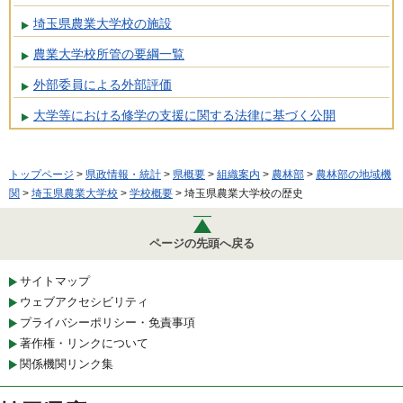
埼玉県農業大学校の施設
農業大学校所管の要綱一覧
外部委員による外部評価
大学等における修学の支援に関する法律に基づく公開
トップページ
>
県政情報・統計
>
県概要
>
組織案内
>
農林部
>
農林部の地域機
関
>
埼玉県農業大学校
>
学校概要
> 埼玉県農業大学校の歴史
ページの先頭へ戻る
サイトマップ
ウェブアクセシビリティ
プライバシーポリシー・免責事項
著作権・リンクについて
関係機関リンク集