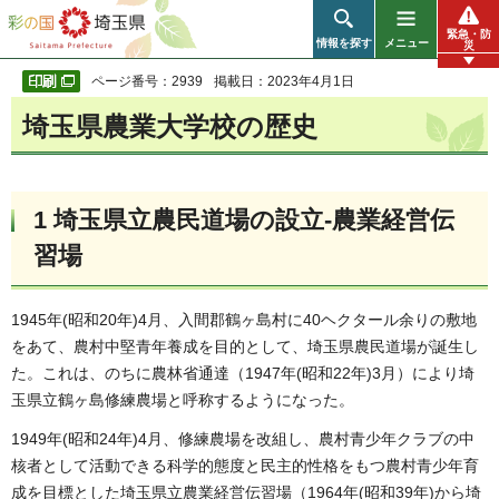
彩の国 埼玉県
緊急・防
情報を探す
メニュー
災
ページ番号：2939
掲載日：2023年4月1日
埼玉県農業大学校の歴史
1 埼玉県立農民道場の設立-農業経営伝
習場
1945年(昭和20年)4月、入間郡鶴ヶ島村に40ヘクタール余りの敷地
をあて、農村中堅青年養成を目的として、埼玉県農民道場が誕生し
た。これは、のちに農林省通達（1947年(昭和22年)3月）により埼
玉県立鶴ヶ島修練農場と呼称するようになった。
1949年(昭和24年)4月、修練農場を改組し、農村青少年クラブの中
核者として活動できる科学的態度と民主的性格をもつ農村青少年育
成を目標とした埼玉県立農業経営伝習場（1964年(昭和39年)から埼