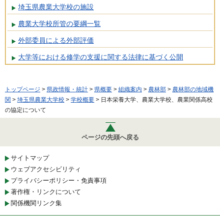
埼玉県農業大学校の施設
農業大学校所管の要綱一覧
外部委員による外部評価
大学等における修学の支援に関する法律に基づく公開
トップページ
>
県政情報・統計
>
県概要
>
組織案内
>
農林部
>
農林部の地域機
関
>
埼玉県農業大学校
>
学校概要
> 日本栄養大学、農業大学校、農業関係高校
の協定について
ページの先頭へ戻る
サイトマップ
ウェブアクセシビリティ
プライバシーポリシー・免責事項
著作権・リンクについて
関係機関リンク集