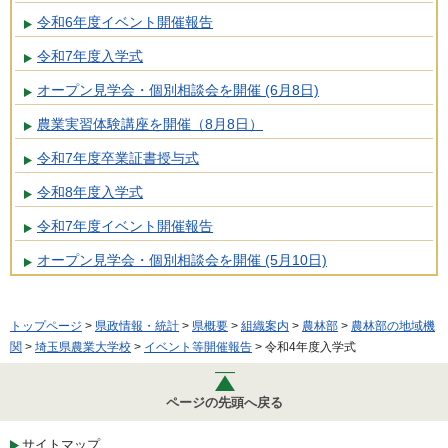
令和6年度イベント開催報告
令和7年度入学式
オープン見学会・個別相談会を開催 (6月8日)
農業実習体験講座を開催（8月8日）
令和7年度卒業証書授与式
令和8年度入学式
令和7年度イベント開催報告
オープン見学会・個別相談会を開催 (5月10日)
トップページ
>
県政情報・統計
>
県概要
>
組織案内
>
農林部
>
農林部の地域機
関
>
埼玉県農業大学校
>
イベント等開催報告
> 令和4年度入学式
ページの先頭へ戻る
サイトマップ