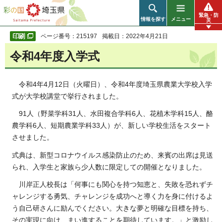
彩の国 埼玉県
緊急・防
情報を探す
メニュー
災
ページ番号：215197
掲載日：2022年4月21日
令和4年度入学式
令和4年4月12日（火曜日）、令和4年度埼玉県農業大学校入学
式が大学校講堂で挙行されました。
91人（野菜学科31人、水田複合学科6人、花植木学科15人、酪
農学科6人、短期農業学科33人）が、新しい学校生活をスタート
させました。
式典は、新型コロナウイルス感染防止のため、来賓の出席は見送
られ、入学生と家族ら少人数に限定しての開催となりました。
川岸正人校長は「何事にも関心を持つ知恵と、失敗を恐れずチ
ャレンジする勇気、チャレンジを成功へと導く力を身に付けるよ
う自己研さんに励んでください。大きな夢と明確な目標を持ち、
その実現に向け、まい進することを期待しています。」と激励し