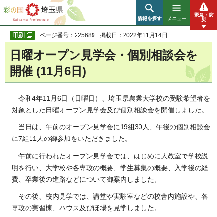
彩の国 埼玉県
緊急・防
情報を探す
メニュー
災
ページ番号：225689
掲載日：2022年11月14日
日曜オープン見学会・個別相談会を
開催 (11月6日)
令和4年11月6日（日曜日）、埼玉県農業大学校の受験希望者を
対象とした日曜オープン見学会及び個別相談会を開催しました。
当日は、午前
のオープン見学会に19組30人、午後の個別相談会
に7組11人の御参加をいただきました。
午前に行われたオープン見学会では、はじめに大教室で学校
説
明を行い、大学校や各専攻の概要、学生募集の概要、入学後の経
費、卒業後の進路などについて御案内しました。
その後、校内見学では、講堂や実験室などの校舎内施設や、各
専攻の実習棟、ハウス及びほ場を見学しました。