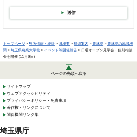
送信
トップページ
>
県政情報・統計
>
県概要
>
組織案内
>
農林部
>
農林部の地域機
関
>
埼玉県農業大学校
>
イベント等開催報告
> 日曜オープン見学会・個別相談
会を開催 (11月6日)
ページの先頭へ戻る
サイトマップ
ウェブアクセシビリティ
プライバシーポリシー・免責事項
著作権・リンクについて
関係機関リンク集
埼玉県庁