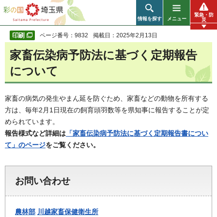
彩の国 埼玉県
緊急・防
情報を探す
メニュー
災
ページ番号：9832
掲載日：2025年2月13日
家畜伝染病予防法に基づく定期報告
について
家畜の病気の発生やまん延を防ぐため、家畜などの動物を所有する
方は、毎年2月1日現在の飼育頭羽数等を県知事に報告することが定
められています。
報告様式など詳細は
「家畜伝染病予防法に基づく定期報告書につい
て」のページ
をご覧ください。
お問い合わせ
農林部
川越家畜保健衛生所