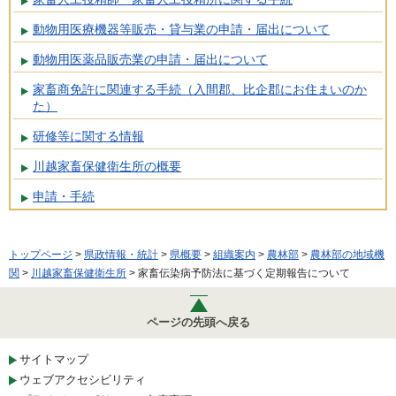
動物用医療機器等販売・貸与業の申請・届出について
動物用医薬品販売業の申請・届出について
家畜商免許に関連する手続（入間郡、比企郡にお住まいのか
た）
研修等に関する情報
川越家畜保健衛生所の概要
申請・手続
トップページ
>
県政情報・統計
>
県概要
>
組織案内
>
農林部
>
農林部の地域機
関
>
川越家畜保健衛生所
> 家畜伝染病予防法に基づく定期報告について
ページの先頭へ戻る
サイトマップ
ウェブアクセシビリティ