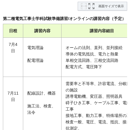
画面サイズで表示
第二種電気工事士学科試験準備講習/オンラインの講習内容（予定）
日程
講習内容
講習内容細目
7月4
電気理論
オームの法則、直列、並列接続
日
導体の電気抵抗、電力と熱量
配電理論
単相交流回路、三相交流回路
配電方式、電圧降下
需要率と不等率、許容電流、分岐
の施設
7月11
配線設計、機器
誘導電動機、変圧器、照明器具
日
碍子ひき工事、ケーブル工事、電
施工法、検査、
工事
法令
接地工事、動力工事、特殊場所の
検査一般、電圧、電流、抵抗、接
抗測定、