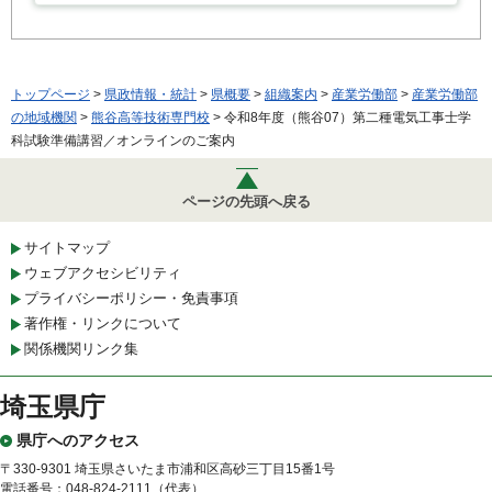
トップページ
>
県政情報・統計
>
県概要
>
組織案内
>
産業労働部
>
産業労働部
の地域機関
>
熊谷高等技術専門校
> 令和8年度（熊谷07）第二種電気工事士学
科試験準備講習／オンラインのご案内
ページの先頭へ戻る
サイトマップ
ウェブアクセシビリティ
プライバシーポリシー・免責事項
著作権・リンクについて
関係機関リンク集
埼玉県庁
県庁へのアクセス
〒330-9301 埼玉県さいたま市浦和区高砂三丁目15番1号
電話番号：048-824-2111（代表）