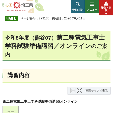
彩の国 埼玉県
緊急・防
情報を探す
メニュー
災
ページ番号：279136
掲載日：2026年6月11日
第二種電気工事士
令和8年度（熊谷07）
学科試験準備講習／オンライン
のご案
内
講習内容
画面サイズで表示
第二種電気工事士学科試験準備講習/オンライン
コー