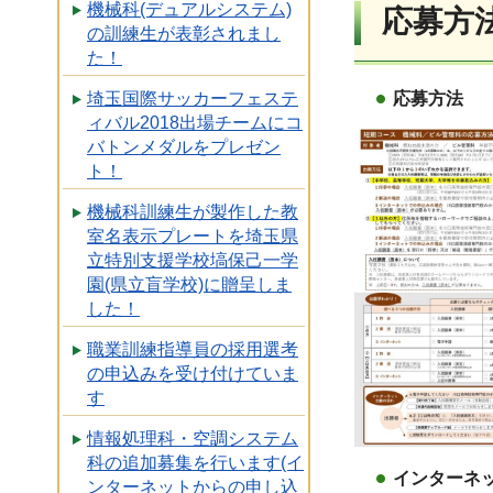
機械科(デュアルシステム)
応募方
の訓練生が表彰されまし
た！
応募方法
埼玉国際サッカーフェステ
ィバル2018出場チームにコ
バトンメダルをプレゼン
ト！
機械科訓練生が製作した教
室名表示プレートを埼玉県
立特別支援学校塙保己一学
園(県立盲学校)に贈呈しま
した！
職業訓練指導員の採用選考
の申込みを受け付けていま
す
情報処理科・空調システム
科の追加募集を行います(イ
インターネ
ンターネットからの申し込