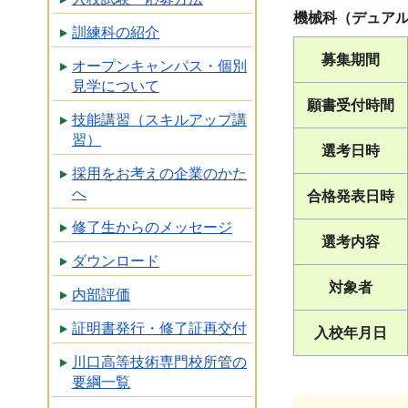
機械科（デュアル
訓練科の紹介
募集期間
オープンキャンパス・個別
見学について
願書受付時間
技能講習（スキルアップ講
習）
選考日時
採用をお考えの企業のかた
へ
合格発表日時
修了生からのメッセージ
選考内容
ダウンロード
対象者
内部評価
証明書発行・修了証再交付
入校年月日
川口高等技術専門校所管の
要綱一覧