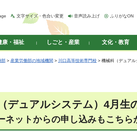
age
文字サイズ・色合い変更
音声読み上げ
ふりがなON
健康・福祉
しごと・産業
文化・教育
働部
>
産業労働部の地域機関
>
川口高等技術専門校
> 機械科（デュア
（デュアルシステム）4月生
ターネットからの申し込みもこちら