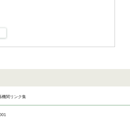
係機関リンク集
001