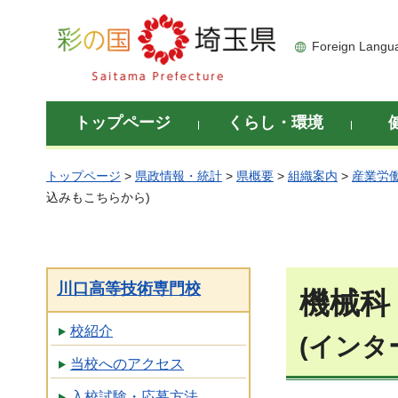
彩の国 埼玉県
Foreign Langu
トップページ
くらし・環境
トップページ
>
県政情報・統計
>
県概要
>
組織案内
>
産業労
込みもこちらから)
川口高等技術専門校
機械科
校紹介
(イン
当校へのアクセス
入校試験・応募方法