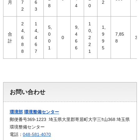
月
7
6
2
8
4
0
2
3
2
1
1
5,
9,
1,
4,
4,
0,
合
0
4
9
7,85
6
4
0
2
36
計
0
6
9
8
8
6
2
1
6
5
8
7
1
お問い合わせ
環境部
環境整備センター
郵便番号369-1223 埼玉県大里郡寄居町大字三ｹ山368 埼玉県
環境整備センター
電話：
048-581-4070