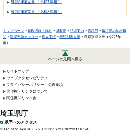
種類別埋立量（令和7年度）
種類別埋立量（令和8年度）
トップページ
>
県政情報・統計
>
県概要
>
組織案内
>
環境部
>
環境部の地域機
関
>
環境整備センター
>
埋立実績
>
種類別埋立量
> 種類別埋立量（令和6年
度）
ページの先頭へ戻る
サイトマップ
ウェブアクセシビリティ
プライバシーポリシー・免責事項
著作権・リンクについて
関係機関リンク集
埼玉県庁
県庁へのアクセス
〒330-9301 埼玉県さいたま市浦和区高砂三丁目15番1号