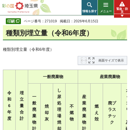
彩の国 埼玉県
緊急・防
情報を探す
メニュー
災
ページ番号：271019
掲載日：2026年6月15日
種類別埋立量（令和6年度）
種類別埋立量（令和6年度）
画面サイズで表示
一般廃棄物
産業廃棄物
し
ガ
令
埋
一
尿
産
く
和
立
般
処
業
廃プ
コ
6
量
焼
不
燃
廃
理
廃
ラス
リ
年
合
却
燃
え
棄
場
棄
チッ
度
計
灰
物
殻
物
焼
物
ク
及
計
却
計
磁