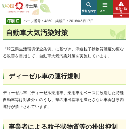
彩の国 埼玉県
緊急・防
情報を探す
メニュー
災
ページ番号：4860
掲載日：2018年5月17日
自動車大気汚染対策
「埼玉県生活環境保全条例」に基づき、浮遊粒子状物質濃度の更な
る改善を目指して、自動車大気汚染対策を実施しています。
ディーゼル車の運行規制
ディーゼル車（ディーゼル乗用車、乗用車をベースに改造した特種
自動車等は対象外）のうち、県の排出基準を満たさない車両は県内
運行が禁止されています。
事業者による粒子状物質等の排出抑制