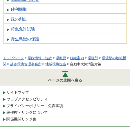
砂利採取
緑の創出
狩猟免許試験
野生鳥獣の保護
トップページ
>
県政情報・統計
>
県概要
>
組織案内
>
環境部
>
環境部の地域機
関
>
越谷環境管理事務所
>
地域環境担当
> 自動車大気汚染対策
ページの先頭へ戻る
サイトマップ
ウェブアクセシビリティ
プライバシーポリシー・免責事項
著作権・リンクについて
関係機関リンク集