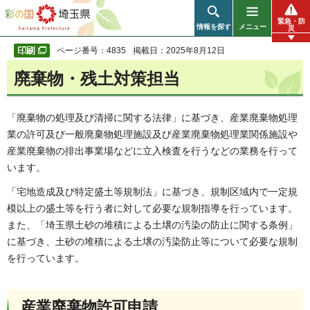
彩の国 埼玉県
緊急・防
情報を探す
メニュー
災
ページ番号：4835
掲載日：2025年8月12日
廃棄物・残土対策担当
「廃棄物の処理及び清掃に関する法律」に基づき、産業廃棄物処理
業の許可及び一般廃棄物処理施設及び産業廃棄物処理業関係施設や
産業廃棄物の排出事業場などに立入検査を行うなどの業務を行って
います。
「宅地造成及び特定盛土等規制法」に基づき、規制区域内で一定規
模以上の盛土等を行う者に対して必要な規制指導を行っています。
また、「埼玉県土砂の堆積による土壌の汚染の防止に関する条例」
に基づき、土砂の堆積による土壌の汚染防止等について必要な規制
を行っています。
産業廃棄物許可申請