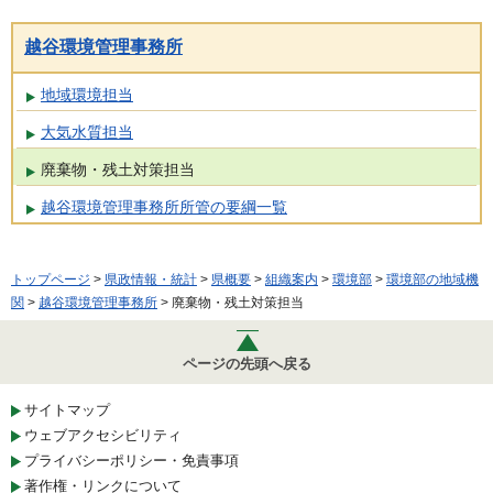
越谷環境管理事務所
地域環境担当
大気水質担当
廃棄物・残土対策担当
越谷環境管理事務所所管の要綱一覧
トップページ
>
県政情報・統計
>
県概要
>
組織案内
>
環境部
>
環境部の地域機
関
>
越谷環境管理事務所
> 廃棄物・残土対策担当
ページの先頭へ戻る
サイトマップ
ウェブアクセシビリティ
プライバシーポリシー・免責事項
著作権・リンクについて