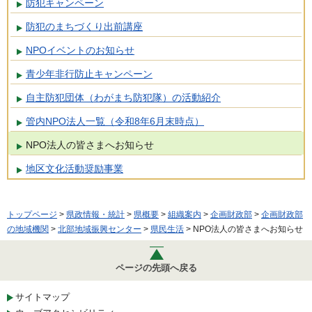
防犯キャンペーン
防犯のまちづくり出前講座
NPOイベントのお知らせ
青少年非行防止キャンペーン
自主防犯団体（わがまち防犯隊）の活動紹介
管内NPO法人一覧（令和8年6月末時点）
NPO法人の皆さまへお知らせ
地区文化活動奨励事業
トップページ
>
県政情報・統計
>
県概要
>
組織案内
>
企画財政部
>
企画財政部
の地域機関
>
北部地域振興センター
>
県民生活
> NPO法人の皆さまへお知らせ
ページの先頭へ戻る
サイトマップ