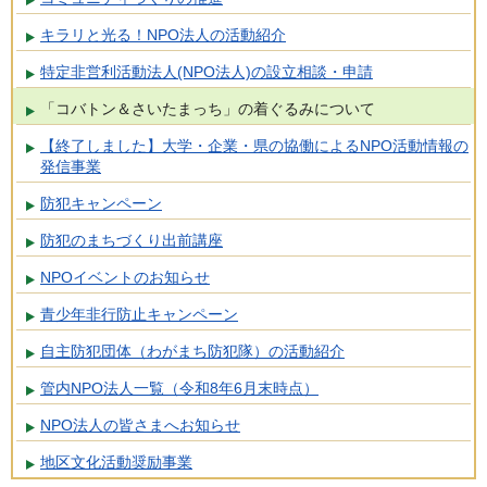
キラリと光る！NPO法人の活動紹介
特定非営利活動法人(NPO法人)の設立相談・申請
「コバトン＆さいたまっち」の着ぐるみについて
【終了しました】大学・企業・県の協働によるNPO活動情報の
発信事業
防犯キャンペーン
防犯のまちづくり出前講座
NPOイベントのお知らせ
青少年非行防止キャンペーン
自主防犯団体（わがまち防犯隊）の活動紹介
管内NPO法人一覧（令和8年6月末時点）
NPO法人の皆さまへお知らせ
地区文化活動奨励事業