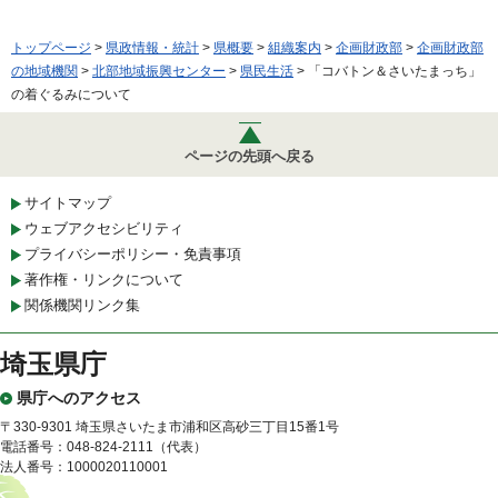
トップページ
>
県政情報・統計
>
県概要
>
組織案内
>
企画財政部
>
企画財政部
の地域機関
>
北部地域振興センター
>
県民生活
> 「コバトン＆さいたまっち」
の着ぐるみについて
ページの先頭へ戻る
サイトマップ
ウェブアクセシビリティ
プライバシーポリシー・免責事項
著作権・リンクについて
関係機関リンク集
埼玉県庁
県庁へのアクセス
〒330-9301 埼玉県さいたま市浦和区高砂三丁目15番1号
電話番号：048-824-2111（代表）
法人番号：1000020110001