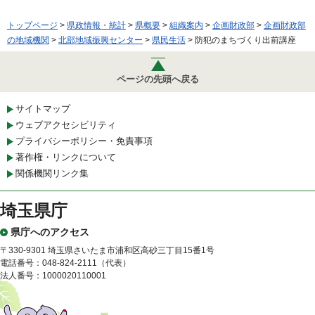
トップページ
>
県政情報・統計
>
県概要
>
組織案内
>
企画財政部
>
企画財政部
の地域機関
>
北部地域振興センター
>
県民生活
> 防犯のまちづくり出前講座
ページの先頭へ戻る
サイトマップ
ウェブアクセシビリティ
プライバシーポリシー・免責事項
著作権・リンクについて
関係機関リンク集
埼玉県庁
県庁へのアクセス
〒330-9301 埼玉県さいたま市浦和区高砂三丁目15番1号
電話番号：048-824-2111（代表）
法人番号：1000020110001