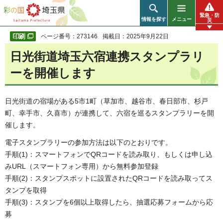
彩の国 埼玉県
緊急・防
情報を探す
メニュー
災
ページ番号：273146
掲載日：2025年9月22日
日光街道埼玉六宿連携スタンプラリ
ーを開催します
日光街道の宿場がある5市1町（草加市、越谷市、春日部市、杉戸
町、幸手市、久喜市）が連携して、六宿を巡るスタンプラリーを開
催します。
電子スタンプラリーの参加方法は以下のとおりです。
手順(1)：スマートフォンでQRコードを読み取り、もしくは申し込
みURL（スマートフォン専用）から無料参加登録
手順(2)：スタンプスポットに設置されたQRコードを読み取ってス
タンプを取得
手順(3)：スタンプを6個以上取得したら、抽選応募フォームから応
募