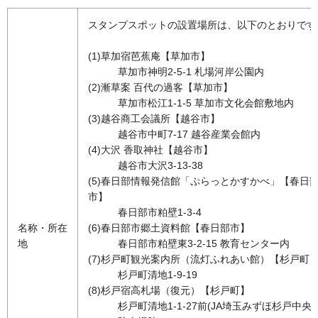
スタンプスポットの設置場所は、以下のとおりです
(1)草加宿芭蕉庵【草加市】
草加市神明2-5-1 札場河岸公園内
(2)漸草案 百代の過客【草加市】
草加市松江1-1-5 草加市文化会館敷地内
(3)越谷商工会議所【越谷市】
越谷市中町7-17 越谷産業会館内
(4)大沢 香取神社【越谷市】
越谷市大沢3-13-38
(5)春日部情報発信館「ぷらっとかすかべ」【春日
市】
春日部市粕壁1-3-4
名称・所在
(6)春日部市郷土資料館【春日部市】
地
春日部市粕壁東3-2-15 教育センター内
(7)杉戸町観光案内所（流灯ふれあい館）【杉戸町
杉戸町清地1-9-19
(8)杉戸宿高札場（復元）【杉戸町】
杉戸町清地1-1-27前(JA埼玉みずほ杉戸中央