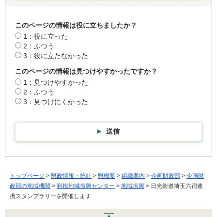
このページの情報は役に立ちましたか？
1：役に立った
2：ふつう
3：役に立たなかった
このページの情報は見つけやすかったですか？
1：見つけやすかった
2：ふつう
3：見つけにくかった
送信
トップページ
>
県政情報・統計
>
県概要
>
組織案内
>
企画財政部
>
企画財
政部の地域機関
>
利根地域振興センター
>
地域振興
> 日光街道埼玉六宿連
携スタンプラリーを開催します