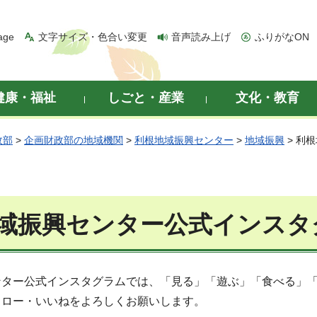
age
文字サイズ・色合い変更
音声読み上げ
ふりがなON
健康・福祉
しごと・産業
文化・教育
政部
>
企画財政部の地域機関
>
利根地域振興センター
>
地域振興
> 利
域振興センター公式インスタ
ンター公式インスタグラムでは、「見る」「遊ぶ」「食べる」
ォロー・いいねをよろしくお願いします。