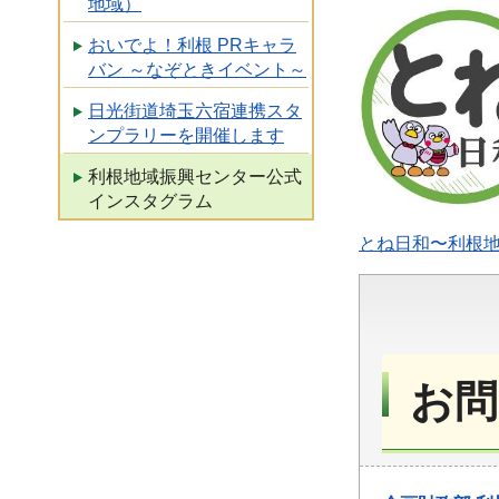
地域）
おいでよ！利根 PRキャラ
バン ～なぞときイベント～
日光街道埼玉六宿連携スタ
ンプラリーを開催します
利根地域振興センター公式
インスタグラム
とね日和〜利根地域の
お問