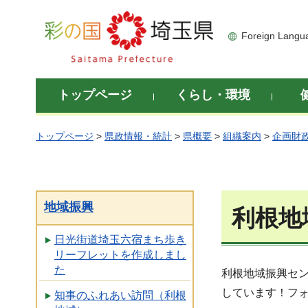
彩の国 埼玉県
Foreign Langu
トップページ
くらし・環境
トップページ
>
県政情報・統計
>
県概要
>
組織案内
>
企画財
地域振興
利根地
日光街道埼玉六宿まち歩き
リーフレットを作成しまし
た
利根地域振興セ
しています！フ
知事のふれあい訪問（利根