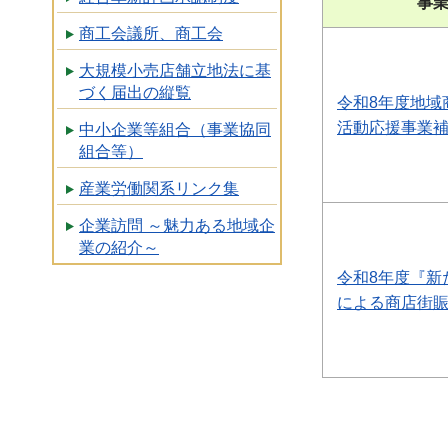
事
商工会議所、商工会
大規模小売店舗立地法に基
づく届出の縦覧
令和8年度地域
活動応援事業
中小企業等組合（事業協同
組合等）
産業労働関系リンク集
企業訪問 ～魅力ある地域企
業の紹介～
令和8年度『新
による商店街