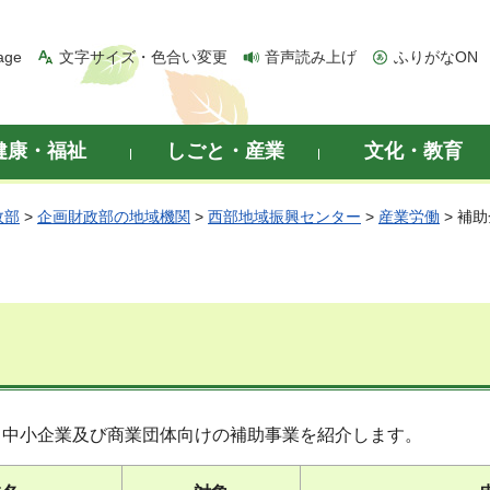
age
文字サイズ・色合い変更
音声読み上げ
ふりがなON
健康・福祉
しごと・産業
文化・教育
政部
>
企画財政部の地域機関
>
西部地域振興センター
>
産業労働
> 補
る中小企業及び商業団体向けの補助事業を紹介します。