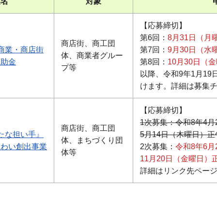
業名
対象
【応募締切】
第6回：
8月31日（月
商店街、商工団
商業・商店街
第7回：
9月30日（水
体、商業者グルー
補助金
第8回：
10月30日（
プ等
以降、令和9年1月19
けます。詳細は募集
【応募締切】
1次募集：令和8年4月
商店街、商工団
たな担い手』
5月14日（木曜日）正
体、まちづくり団
賑わい創出事業
2次募集：
令和8年6月
体等
11月20日（金曜日）
詳細はリンク先ペー