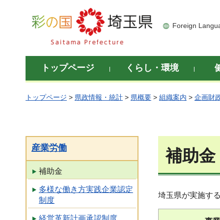
彩の国 埼玉県
Foreign Langu
トップページ
くらし・環境
トップページ
>
県政情報・統計
>
県概要
>
組織案内
>
企画財
産業労働
補助金
補助金
多様な働き方実践企業認定
埼玉県が実施す
制度
経営革新計画承認制度