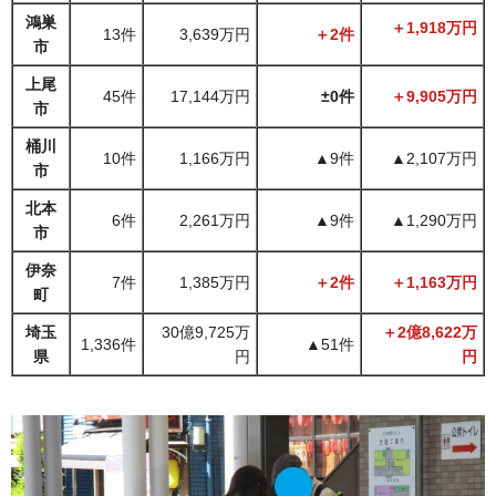
鴻巣
＋1,918万円
13件
3,639万円
＋2件
市
上尾
45件
17,144万円
±0件
＋9,905万円
市
桶川
10件
1,166万円
▲9件
▲2,107万円
市
北本
6件
2,261万円
▲9件
▲1,290万円
市
伊奈
7件
1,385万円
＋2件
＋1,163万円
町
埼玉
30億9,725万
＋2億8,622万
1,336件
▲51件
県
円
円