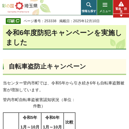
彩の国 埼玉県
緊急・防
情報を探す
メニュー
災
ページ番号：253338
掲載日：2025年12月10日
令和6年度防犯キャンペーンを実施し
ました
自転車盗防止キャンペーン
当センター管内市町では、令和5年から引き続き6年も自転車盗難被
害が増加しています。
管内市町自転車盗被害認知状況（単位：
件数）
令和5年
令和6年
比較
1月～10月
1月～10月