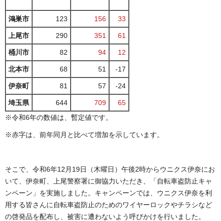
鴻巣市
123
156
33
上尾市
290
351
61
桶川市
82
94
12
北本市
68
51
-17
伊奈町
81
57
-24
埼玉県
644
709
65
※令和6年の数値は、暫定値です。
※赤字は、前年同月と比べて増加を示しています。
そこで、令和6年12月19日（木曜日）午後2時からウニクス伊奈にお
いて、伊奈町、上尾警察署に御協力いただき、「自転車盗防止キャ
ンペーン」を実施しました。キャンペーンでは、ウニクス伊奈を利
用する皆さんに自転車盗防止のためのワイヤーロックやチラシなど
の啓発品を配布し、被害に遭わないよう呼びかけを行いました。