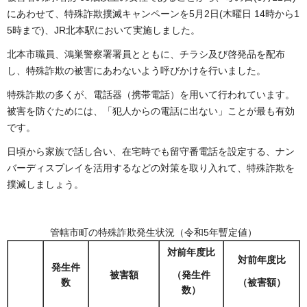
にあわせて、特殊詐欺撲滅キャンペーンを5月2日(木曜日 14時から1
5時まで)、JR北本駅において実施しました。
北本市職員、鴻巣警察署署員とともに、チラシ及び啓発品を配布
し、特殊詐欺の被害にあわないよう呼びかけを行いました。
特殊詐欺の多くが、電話器（携帯電話）を用いて行われています。
被害を防ぐためには、「犯人からの電話に出ない」ことが最も有効
です。
日頃から家族で話し合い、在宅時でも留守番電話を設定する、ナン
バーディスプレイを活用するなどの対策を取り入れて、特殊詐欺を
撲滅しましょう。
管轄市町の特殊詐欺発生状況（令和5年暫定値）
対前年度比
対前年度比
発生件
被害額
（発生件
数
（被害額）
数）