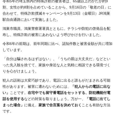
令和5年の埼玉県内の特殊詐欺の被害者は、65歳以上のかたが約9
割、女性が約8割を占めていることから、9月16日の「敬老の日」に
合わせて、特殊詐欺撲滅キャンペーンを9月13日（金曜日）JR鴻巣
駅自由通路において実施しました。
鴻巣市職員、鴻巣警察署署員とともに、チラシや防犯の啓発品を配
布し、特殊詐欺の被害にあわないよう呼びかけを行いました。
令和6年の前期は、前年同期に比べ、認知件数と被害金額が共に増加
しています。
「自分は騙されるはずはない」、「うちの親は大丈夫だ」などとい
った先入観を捨てて、家族や身近な人と気軽に相談できる環境づく
りを心がけましょう。
犯人の話術は大変巧妙であり、電話に出ると誰もがだまされる可能
性があります。被害に遭わないためには、
「犯人からの電話に出な
い」
ことです。
在宅中でも留守番電話をセットする、防犯機能付電
話を使用する
などの対策を取りましょう。万が一、
「電話に出てし
まった場合」
に備え、
家族で合言葉を決めておく
ことも有効な方法
です。