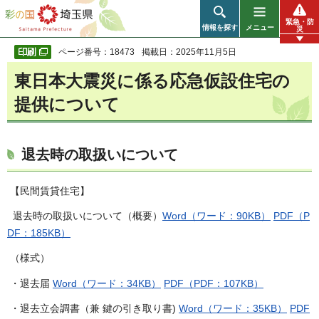
彩の国 埼玉県
緊急・防
情報を探す
メニュー
災
ページ番号：18473
掲載日：2025年11月5日
東日本大震災に係る応急仮設住宅の
提供について
退去時の取扱いについて
【民間賃貸住宅】
退去時の取扱いについて（概要）
Word（ワード：90KB）
PDF（P
DF：185KB）
（様式）
・退去届
Word（ワード：34KB）
PDF（PDF：107KB）
・退去立会調書（兼 鍵の引き取り書)
Word（ワード：35KB）
PDF