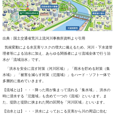
出典：国土交通省荒川上流河川事務所資料より引用
気候変動による水災害リスクの増大に備えるため、河川・下水道管
理者等による治水に加え、あらゆる関係者により流域全体で行う治
水が「流域治水」です。
「洪水を安全に流す対策（河川区域）」「雨水を貯める対策（集
水域）」「被害を減らす対策（氾濫域）」をハード・ソフト一体で
多層的に進めていきます。
【流域とは】・・・降った雨が集まって流れる「集水域」、洪水の
時に浸水する「氾濫域」も含めて一つの《流域》といいます。ま
た、堤防と堤防に挟まれた間の区間を「河川区域」といいます。
【治水とは】・・・洪水によっておこる災害から川の周辺に住む