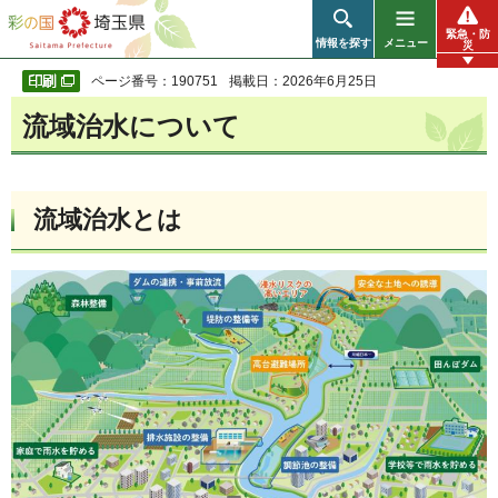
彩の国 埼玉県
緊急・防
情報を探す
メニュー
災
ページ番号：190751
掲載日：2026年6月25日
流域治水について
流域治水とは