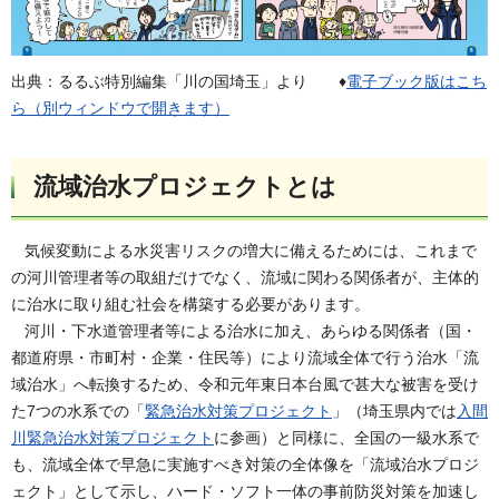
出典：るるぶ特別編集「川の国埼玉」より ♦
電子ブック版はこち
ら（別ウィンドウで開きます）
流域治水プロジェクトとは
気候変動による水災害リスクの増大に備えるためには、これまで
の河川管理者等の取組だけでなく、流域に関わる関係者が、主体的
に治水に取り組む社会を構築する必要があります。
河川・下水道管理者等による治水に加え、あらゆる関係者（国・
都道府県・市町村・企業・住民等）により流域全体で行う治水「流
域治水」へ転換するため、令和元年東日本台風で甚大な被害を受け
た7つの水系での「
緊急治水対策プロジェクト
」（埼玉県内では
入間
川緊急治水対策プロジェクト
に参画）と同様に、全国の一級水系で
も、流域全体で早急に実施すべき対策の全体像を「流域治水プロジ
ェクト」として示し、ハード・ソフト一体の事前防災対策を加速し