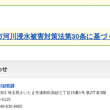
市河川浸水被害対策法第30条に基づ
わせ
川砂防課
9301 埼玉県さいたま市浦和区高砂三丁目15番1号 第2庁舎3階
-5125
-830-4865