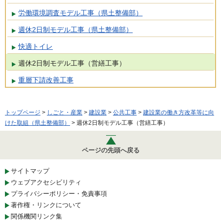
労働環境調査モデル工事（県土整備部）
週休2日制モデル工事（県土整備部）
快適トイレ
週休2日制モデル工事（営繕工事）
重層下請改善工事
トップページ
>
しごと・産業
>
建設業
>
公共工事
>
建設業の働き方改革等に向
けた取組（県土整備部）
> 週休2日制モデル工事（営繕工事）
ページの先頭へ戻る
サイトマップ
ウェブアクセシビリティ
プライバシーポリシー・免責事項
著作権・リンクについて
関係機関リンク集