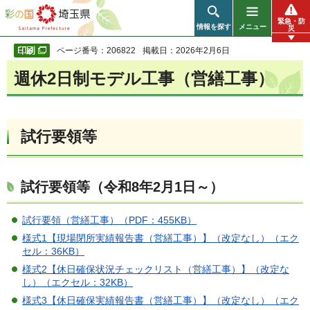
彩の国 埼玉県
緊急・防
情報を探す
メニュー
災
ページ番号：206822
掲載日：2026年2月6日
週休2日制モデル工事（営繕工事）
試行要領等
試行要領等（令和8年2月1日～）
試行要領（営繕工事）（PDF：455KB）
様式1【現場閉所実績報告書（営繕工事）】（改定なし）（エク
セル：36KB）
様式2【休日確保状況チェックリスト（営繕工事）】（改定な
し）（エクセル：32KB）
様式3【休日確保実績報告書（営繕工事）】（改定なし）（エク