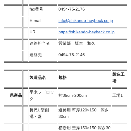
fax番号
0494-75-2176
E-mail
info@shikando-heybeck.co.jp
URL
https://shikando-heybeck.co.jp
連絡担当者
営業部 坂本 和久
連絡先
0494-75-2146
製造工
製造品名
規格
場
平米フ゛ロッ
県産品
控35cm-200cm
工場1
ク
長尺U型側
道路用 壁厚120×150 深さ
溝・蓋
30cm
横断用 壁厚150×150 深さ30