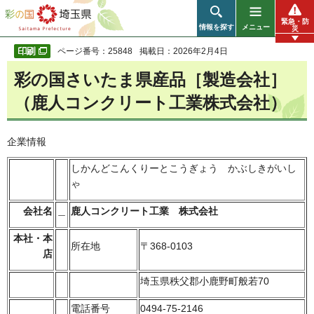
彩の国 埼玉県
緊急・防
情報を探す
メニュー
災
ページ番号：25848
掲載日：2026年2月4日
彩の国さいたま県産品［製造会社］
（鹿人コンクリート工業株式会社）
企業情報
しかんどこんくりーとこうぎょう かぶしきがいし
ゃ
会社名
＿
鹿人コンクリート工業 株式会社
本社・本
所在地
〒368-0103
店
埼玉県秩父郡小鹿野町般若70
電話番号
0494-75-2146