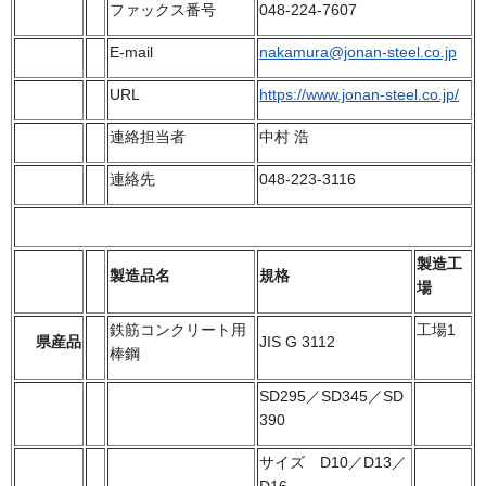
ファックス番号
048-224-7607
E-mail
nakamura@jonan-steel.co.jp
URL
https://www.jonan-steel.co.jp/
連絡担当者
中村 浩
連絡先
048-223-3116
製造工
製造品名
規格
場
鉄筋コンクリート用
工場1
県産品
JIS G 3112
棒鋼
SD295／SD345／SD
390
サイズ D10／D13／