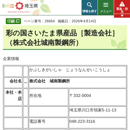
彩の国 埼玉県
緊急・防
情報を探す
メニュー
災
ページ番号：26664
掲載日：2026年4月14日
彩の国さいたま県産品［製造会社］
（株式会社城南製鋼所）
企業情報
かぶしきがいしゃ じょうなんせいこうしょ
会社名
＿
株式会社 城南製鋼所
本社・本
所在地
〒332-0004
店
埼玉県川口市領家5-11-13
電話番号
048-223-3116