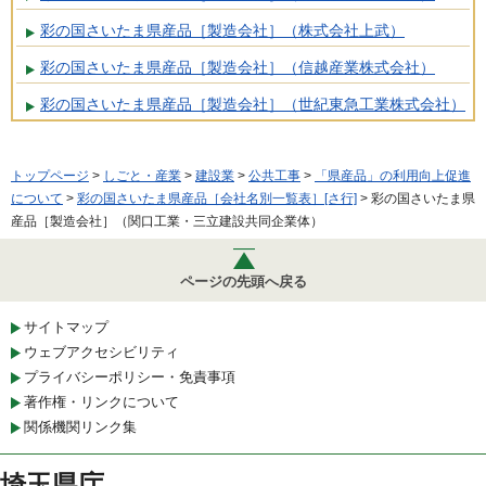
彩の国さいたま県産品［製造会社］（株式会社上武）
彩の国さいたま県産品［製造会社］（信越産業株式会社）
彩の国さいたま県産品［製造会社］（世紀東急工業株式会社）
トップページ
>
しごと・産業
>
建設業
>
公共工事
>
「県産品」の利用向上促進
について
>
彩の国さいたま県産品［会社名別一覧表］[さ行]
> 彩の国さいたま県
産品［製造会社］（関口工業・三立建設共同企業体）
ページの先頭へ戻る
サイトマップ
ウェブアクセシビリティ
プライバシーポリシー・免責事項
著作権・リンクについて
関係機関リンク集
埼玉県庁