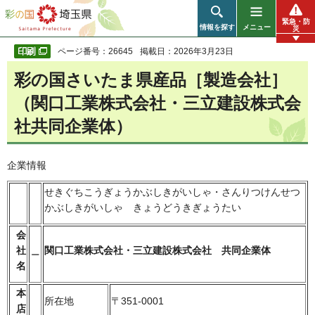
彩の国 埼玉県
緊急・防
情報を探す
メニュー
災
ページ番号：26645
掲載日：2026年3月23日
彩の国さいたま県産品［製造会社］
（関口工業株式会社・三立建設株式会
社共同企業体）
企業情報
せきぐちこうぎょうかぶしきがいしゃ・さんりつけんせつ
かぶしきがいしゃ きょうどうきぎょうたい
会
社
＿
関口工業株式会社・三立建設株式会社 共同企業体
名
本
所在地
〒351-0001
店