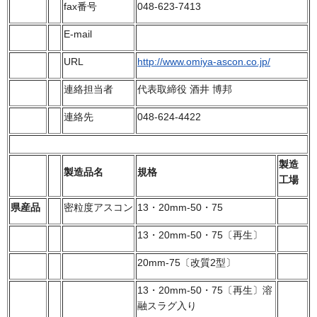
fax番号
048-623-7413
E-mail
URL
http://www.omiya-ascon.co.jp/
連絡担当者
代表取締役 酒井 博邦
連絡先
048-624-4422
製造
製造品名
規格
工場
県産品
密粒度アスコン
13・20mm-50・75
13・20mm-50・75〔再生〕
20mm-75〔改質2型〕
13・20mm-50・75〔再生〕溶
融スラグ入り