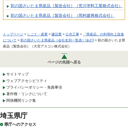
彩の国さいたま県産品［製造会社］（荒川塗料工業株式会社）
彩の国さいたま県産品［製造会社］（岡村建興株式会社）
トップページ
>
しごと・産業
>
建設業
>
公共工事
>
「県産品」の利用向上促進
について
>
彩の国さいたま県産品［会社名別一覧表］[あ行]
> 彩の国さいたま県
産品［製造会社］（大宮アスコン株式会社）
ページの先頭へ戻る
サイトマップ
ウェブアクセシビリティ
プライバシーポリシー・免責事項
著作権・リンクについて
関係機関リンク集
埼玉県庁
県庁へのアクセス