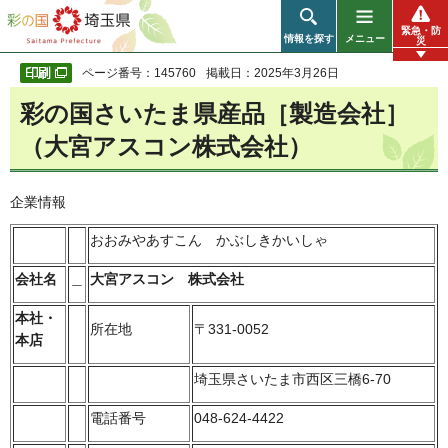
彩の国 埼玉県
緊急・防
情報を探す
メニュー
災
ページ番号：145760
掲載日：2025年3月26日
彩の国さいたま県産品［製造会社］
（大宮アスコン株式会社）
企業情報
おおみやあすこん かぶしきかいしゃ
会社名
＿
大宮アスコン 株式会社
本社・
所在地
〒331-0052
本店
埼玉県さいたま市西区三橋6-70
電話番号
048-624-4422