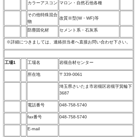
カラーアスコン
マロン・自然石他各種
その他特殊混合
改質Ⅲ型(W・WF)等
物
防塵固化材
セメント系・石灰系
※詳細につきましては、連絡担当者へ直接お問い合わせ下さい。
工場1
工場名
岩槻合材センター
所在地
〒339-0061
埼玉県さいたま市岩槻区岩槻字箕輪下
3687
電話番号
048-758-5740
fax番号
048-758-5740
E-mail