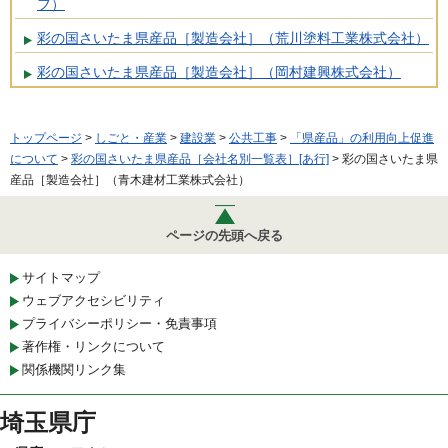
フ）
彩の国さいたま県産品［製造会社］（荒川塗料工業株式会社）
彩の国さいたま県産品［製造会社］（岡村建興株式会社）
トップページ
>
しごと・産業
>
建設業
>
公共工事
>
「県産品」の利用向上促進
について
>
彩の国さいたま県産品［会社名別一覧表］[あ行]
> 彩の国さいたま県
産品［製造会社］（青木建材工業株式会社）
ページの先頭へ戻る
サイトマップ
ウェブアクセシビリティ
プライバシーポリシー・免責事項
著作権・リンクについて
関係機関リンク集
埼玉県庁