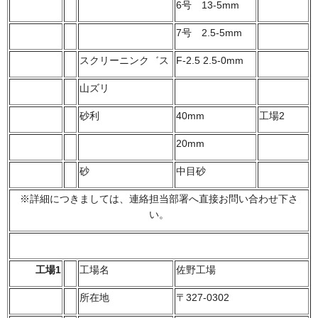
6号 13-5mm
7号 2.5-5mm
スクリーニンク゛ス
F-2.5 2.5-0mm
山ズリ
砂利
40mm
工場2
20mm
砂
中目砂
※詳細につきましては、連絡担当部署へ直接お問い合わせ下さ
い。
工場1
工場名
佐野工場
所在地
〒327-0302