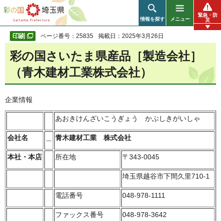
彩の国 埼玉県
緊急・防
情報を探す
メニュー
災
ページ番号：25835
掲載日：2025年3月26日
彩の国さいたま県産品［製造会社］
（青木建材工業株式会社）
企業情報
あおきけんざいこうぎょう かぶしきがいしゃ
会社名
＿
青木建材工業 株式会社
本社・本店
所在地
〒343-0045
埼玉県越谷市下間久里710-1
電話番号
048-978-1111
ファックス番号
048-978-3642