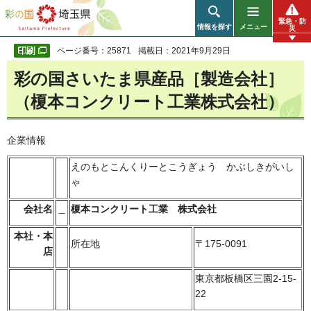
彩の国 埼玉県
緊急・防
情報を探す
メニュー
災
ページ番号：25871
掲載日：2021年9月29日
彩の国さいたま県産品［製造会社］
（榎本コンクリート工業株式会社）
企業情報
えのもとこんくりーとこうぎょう かぶしきがいし
ゃ
会社名
＿
榎本コンクリート工業 株式会社
本社・本
所在地
〒175-0091
店
東京都板橋区三園2-15-
22