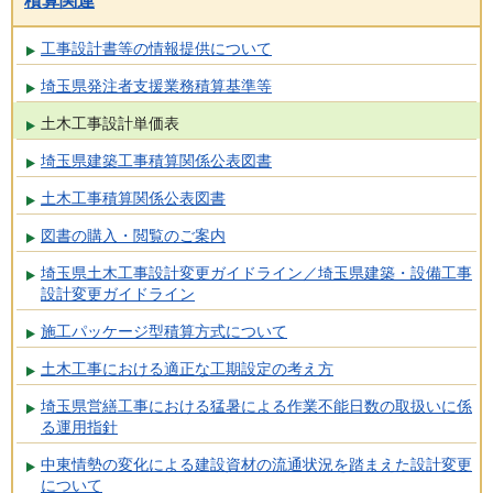
積算関連
工事設計書等の情報提供について
埼玉県発注者支援業務積算基準等
土木工事設計単価表
埼玉県建築工事積算関係公表図書
土木工事積算関係公表図書
図書の購入・閲覧のご案内
埼玉県土木工事設計変更ガイドライン／埼玉県建築・設備工事
設計変更ガイドライン
施工パッケージ型積算方式について
土木工事における適正な工期設定の考え方
埼玉県営繕工事における猛暑による作業不能日数の取扱いに係
る運用指針
中東情勢の変化による建設資材の流通状況を踏まえた設計変更
について