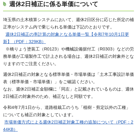
週休2日補正に係る単価について
埼玉県の土木積算システムにおいて、週休2日区分に応じた所定の補
正率がシステム内で乗じられる単価は下記のとおりです。
週休2日補正の率計算の対象となる単価一覧【令和7年10月1日更
新】（PDF：329KB）
※橋りょう塗装工（R0123）や機械設備据付工（R0303）などの労
務単価が工場製作工で計上される場合は、週休2日補正の対象外とな
りますのでご注意ください。
週休2日補正の対象となる標準単価・市場単価は「土木工事設計単価
表（標準単価・市場単価）」をご確認ください。
なお、週休2日補正金額欄に「同左」と記載されているものは、週休
2日補正の対象外のため、補正なしと同額です。
令和4年7月1日から、道路植栽工のうち「植樹・剪定以外の工種」
についても補正の対象としています。
市場単価方式による週休2日補正対象工種の追加について（PDF：2
44KB）