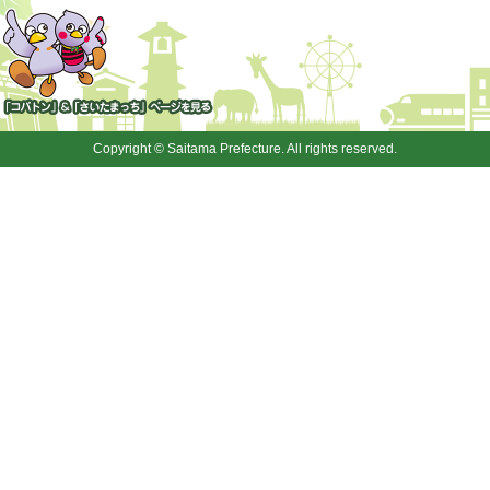
「コバトン」&「さいたまっ
ち」
Copyright © Saitama Prefecture. All rights reserved.